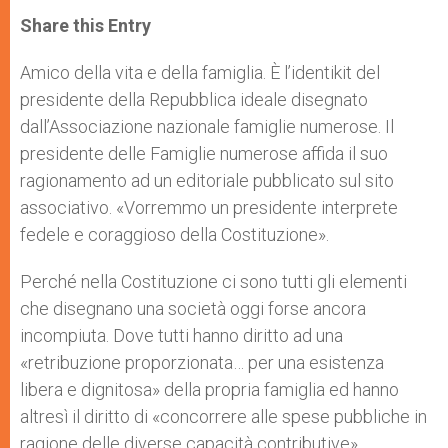
a
s
c
i
a
t
s
e
t
r
Share this Entry
s
e
b
t
e
A
n
o
e
p
g
o
r
Amico della vita e della famiglia. È l’identikit del
p
e
k
presidente della Repubblica ideale disegnato
r
dall’Associazione nazionale famiglie numerose. Il
presidente delle Famiglie numerose affida il suo
ragionamento ad un editoriale pubblicato sul sito
associativo. «Vorremmo un presidente interprete
fedele e coraggioso della Costituzione».
Perché nella Costituzione ci sono tutti gli elementi
che disegnano una società oggi forse ancora
incompiuta. Dove tutti hanno diritto ad una
«retribuzione proporzionata… per una esistenza
libera e dignitosa» della propria famiglia ed hanno
altresì il diritto di «concorrere alle spese pubbliche in
ragione delle diverse capacità contributive».