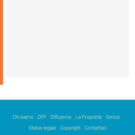
Chi siamo
DPF
Diffusione
La Proprietà
Servizi
Status legale
Copyright
Contattaci