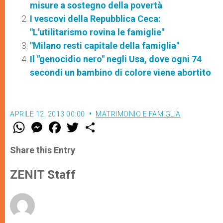
misure a sostegno della povertà
I vescovi della Repubblica Ceca:
"L'utilitarismo rovina le famiglie"
"Milano resti capitale della famiglia"
Il "genocidio nero" negli Usa, dove ogni 74
secondi un bambino di colore viene abortito
APRILE 12, 2013 00:00
MATRIMONIO E FAMIGLIA
W
M
F
T
S
h
e
a
w
h
a
s
c
i
a
t
s
e
t
r
Share this Entry
s
e
b
t
e
A
n
o
e
p
g
o
r
ZENIT Staff
p
e
k
r