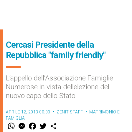
Cercasi Presidente della
Repubblica "family friendly"
L’appello dell’Associazione Famiglie
Numerose in vista dellelezione del
nuovo capo dello Stato
APRILE 12, 2013 00:00
ZENIT STAFF
MATRIMONIO E
FAMIGLIA
W
M
F
T
S
h
e
a
w
h