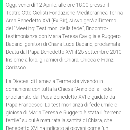
p
g
o
r
Oggi, venerdì 12 Aprile, alle ore 18.00 presso il
p
e
k
Teatro Otto Ciclisti Fondazione Mediterannea Terina,
r
Area Benedetto XVI (Ex Sir), si svolgerà all’interno
del “Meeting: Testimoni della fede”, l’incontro-
testimonianza con Maria Teresa Caviglia e Ruggero
Badano, genitori di Chiara Luce Badano, proclamata
Beata dal Papa Benedetto XVI il 25 settembre 2010.
Insieme a loro, gli amici di Chiara, Chicca e Franz
Coriasco.
La Diocesi di Lamezia Terme sta vivendo in
comunione con tutta la Chiesa l’Anno della Fede
proclamato dal Papa Benedetto XVI e guidato da
Papa Francesco. La testimonianza di fede umile e
gioiosa di Maria Teresa e Ruggero è stata il “terreno
fertile” su cui è maturata la santità di Chiara, che
Benedetto XVI ha indicato ai giovani come “un