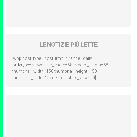
LE NOTIZIE PIÙ LETTE
[wpp post_type='post' limit=4 range='daily'
order_by='views' title_length=68 excerpt_length=68
thumbnail_width=150 thumbnail_height=150
thumbnail_build='predefined' stats_views=0]