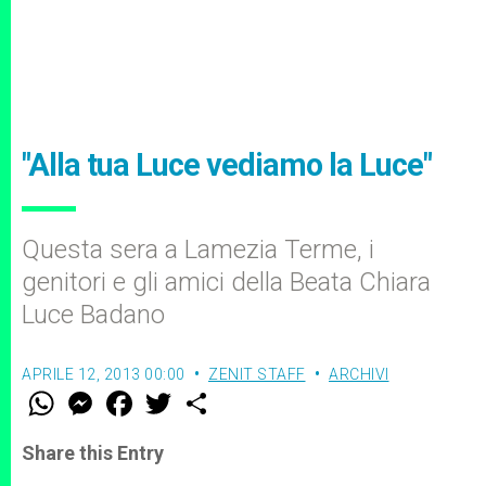
"Alla tua Luce vediamo la Luce"
Questa sera a Lamezia Terme, i
genitori e gli amici della Beata Chiara
Luce Badano
APRILE 12, 2013 00:00
ZENIT STAFF
ARCHIVI
W
M
F
T
S
h
e
a
w
h
a
s
c
i
a
t
s
e
t
r
Share this Entry
s
e
b
t
e
A
n
o
e