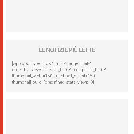
LE NOTIZIE PIÙ LETTE
[wpp post_type='post' limit=4 range='daily'
order_by='views' title_length=68 excerpt_length=68
thumbnail_width=150 thumbnail_height=150
thumbnail_build='predefined' stats_views=0]