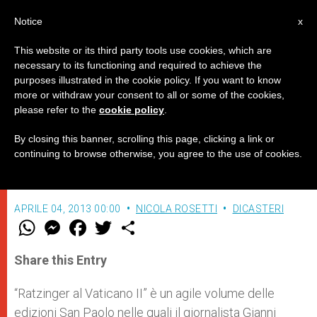
IT
Notice
x
This website or its third party tools use cookies, which are
necessary to its functioning and required to achieve the
purposes illustrated in the cookie policy. If you want to know
Ratzinger al Vaticano II
more or withdraw your consent to all or some of the cookies,
please refer to the
cookie policy
.
By closing this banner, scrolling this page, clicking a link or
Il nuovo volume di Gianni Valente, edito
continuing to browse otherwise, you agree to the use of cookies.
dalle edizioni San Paolo
APRILE 04, 2013 00:00
NICOLA ROSETTI
DICASTERI
W
M
F
T
S
h
e
a
w
h
a
s
c
i
a
t
s
e
t
r
Share this Entry
s
e
b
t
e
A
n
o
e
p
g
o
r
“Ratzinger al Vaticano II” è un agile volume delle
p
e
k
edizioni San Paolo nelle quali il giornalista Gianni
r