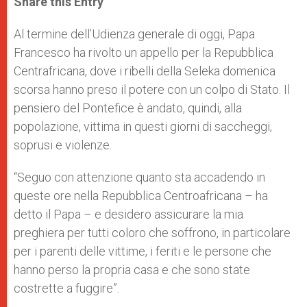
Share this Entry
s
e
b
t
e
A
n
o
e
p
g
o
r
Al termine dell’Udienza generale di oggi, Papa
p
e
k
Francesco ha rivolto un appello per la Repubblica
r
Centrafricana, dove i ribelli della Seleka domenica
scorsa hanno preso il potere con un colpo di Stato. Il
pensiero del Pontefice è andato, quindi, alla
popolazione, vittima in questi giorni di saccheggi,
soprusi e violenze.
“Seguo con attenzione quanto sta accadendo in
queste ore nella Repubblica Centroafricana – ha
detto il Papa – e desidero assicurare la mia
preghiera per tutti coloro che soffrono, in particolare
per i parenti delle vittime, i feriti e le persone che
hanno perso la propria casa e che sono state
costrette a fuggire”.