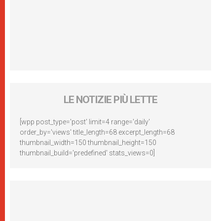
LE NOTIZIE PIÙ LETTE
[wpp post_type='post' limit=4 range='daily'
order_by='views' title_length=68 excerpt_length=68
thumbnail_width=150 thumbnail_height=150
thumbnail_build='predefined' stats_views=0]