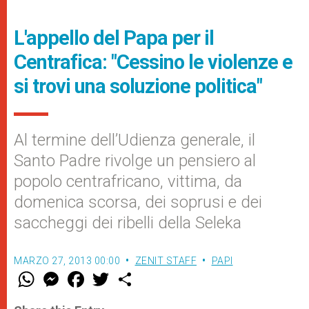
L'appello del Papa per il
Centrafica: "Cessino le violenze e
si trovi una soluzione politica"
Al termine dell’Udienza generale, il
Santo Padre rivolge un pensiero al
popolo centrafricano, vittima, da
domenica scorsa, dei soprusi e dei
saccheggi dei ribelli della Seleka
MARZO 27, 2013 00:00
ZENIT STAFF
PAPI
W
M
F
T
S
h
e
a
w
h
a
s
c
i
a
t
s
e
t
r