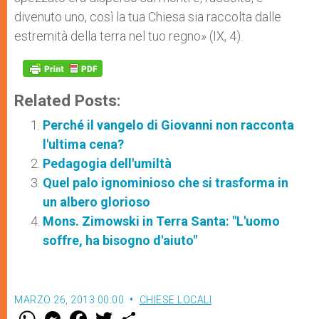
divenuto uno, così la tua Chiesa sia raccolta dalle
estremità della terra nel tuo regno» (IX, 4).
Related Posts:
Perché il vangelo di Giovanni non racconta
l'ultima cena?
Pedagogia dell'umiltà
Quel palo ignominioso che si trasforma in
un albero glorioso
Mons. Zimowski in Terra Santa: "L'uomo
soffre, ha bisogno d'aiuto"
MARZO 26, 2013 00:00
CHIESE LOCALI
W
M
F
T
S