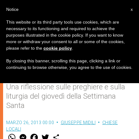
IT
Notice
x
This website or its third party tools use cookies, which are
necessary to its functioning and required to achieve the
purposes illustrated in the cookie policy. If you want to know
Il Giovedì Santo, ultima alba di
more or withdraw your consent to all or some of the cookies,
please refer to the
cookie policy
.
quaresima, primo tramonto del
triduo pasquale (Seconda Parte)
By closing this banner, scrolling this page, clicking a link or
continuing to browse otherwise, you agree to the use of cookies.
Una riflessione sulle preghiere e sulla
liturgia del giovedì della Settimana
Santa
MARZO 26, 2013 00:00
GIUSEPPE MIDILI
CHIESE
LOCALI
W
M
F
T
S