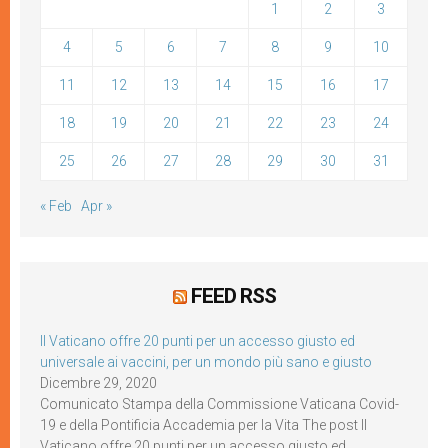
1
2
3
4
5
6
7
8
9
10
11
12
13
14
15
16
17
18
19
20
21
22
23
24
25
26
27
28
29
30
31
« Feb
Apr »
FEED RSS
Il Vaticano offre 20 punti per un accesso giusto ed
universale ai vaccini, per un mondo più sano e giusto
Dicembre 29, 2020
Comunicato Stampa della Commissione Vaticana Covid-
19 e della Pontificia Accademia per la Vita The post Il
Vaticano offre 20 punti per un accesso giusto ed