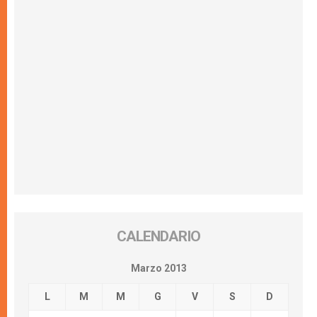
CALENDARIO
Marzo 2013
L
M
M
G
V
S
D