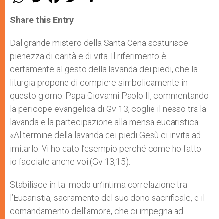
h
e
a
w
h
a
s
c
i
a
t
s
e
t
r
Share this Entry
s
e
b
t
e
A
n
o
e
p
g
o
r
Dal grande mistero della Santa Cena scaturisce
p
e
k
pienezza di carità e di vita. Il riferimento è
r
certamente al gesto della lavanda dei piedi, che la
liturgia propone di compiere simbolicamente in
questo giorno. Papa Giovanni Paolo II, commentando
la pericope evangelica di Gv 13, coglie il nesso tra la
lavanda e la partecipazione alla mensa eucaristica:
«Al termine della lavanda dei piedi Gesù ci invita ad
imitarlo: Vi ho dato l’esempio perché come ho fatto
io facciate anche voi (Gv 13,15).
Stabilisce in tal modo un’intima correlazione tra
l’Eucaristia, sacramento del suo dono sacrificale, e il
comandamento dell’amore, che ci impegna ad