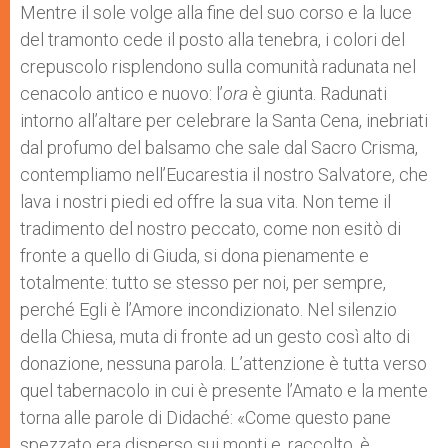
Mentre il sole volge alla fine del suo corso e la luce
del tramonto cede il posto alla tenebra, i colori del
crepuscolo risplendono sulla comunità radunata nel
cenacolo antico e nuovo: l’
ora
è giunta. Radunati
intorno all’altare per celebrare la Santa Cena, inebriati
dal profumo del balsamo che sale dal Sacro Crisma,
contempliamo nell’Eucarestia il nostro Salvatore, che
lava i nostri piedi ed offre la sua vita. Non teme il
tradimento del nostro peccato, come non esitò di
fronte a quello di Giuda, si dona pienamente e
totalmente: tutto se stesso per noi, per sempre,
perché Egli è l’Amore incondizionato. Nel silenzio
della Chiesa, muta di fronte ad un gesto così alto di
donazione, nessuna parola. L’attenzione è tutta verso
quel tabernacolo in cui è presente l’Amato e la mente
torna alle parole di Didaché: «Come questo pane
spezzato era disperso sui monti e, raccolto, è