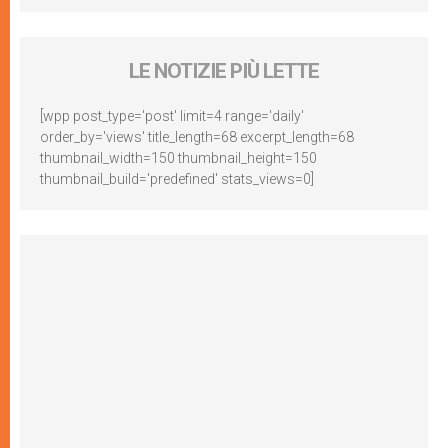
LE NOTIZIE PIÙ LETTE
[wpp post_type='post' limit=4 range='daily'
order_by='views' title_length=68 excerpt_length=68
thumbnail_width=150 thumbnail_height=150
thumbnail_build='predefined' stats_views=0]