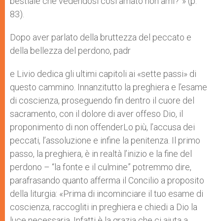
bestiale che vedendosi così amato non ami?”» (p.
83).
Dopo aver parlato della bruttezza del peccato e
della bellezza del perdono, padr
e Livio dedica gli ultimi capitoli ai «sette passi» di
questo cammino. Innanzitutto la preghiera e l’esame
di coscienza, proseguendo fin dentro il cuore del
sacramento, con il dolore di aver offeso Dio, il
proponimento di non offenderLo più, l’accusa dei
peccati, l’assoluzione e infine la penitenza. Il primo
passo, la preghiera, è in realtà l’inizio e la fine del
perdono – “la fonte e il culmine” potremmo dire,
parafrasando quanto afferma il Concilio a proposito
della liturgia: «Prima di incominciare il tuo esame di
coscienza, raccogliti in preghiera e chiedi a Dio la
luce necessaria. Infatti è la grazia che ci aiuta a