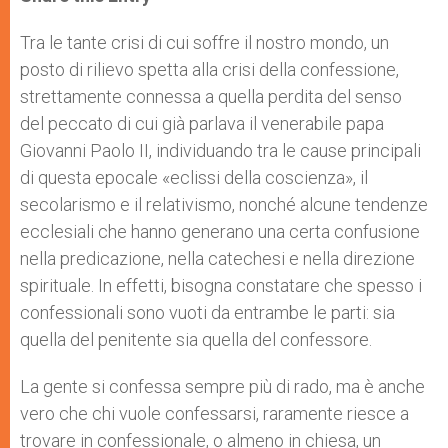
s
e
b
t
e
A
n
o
e
p
g
o
r
Tra le tante crisi di cui soffre il nostro mondo, un
p
e
k
posto di rilievo spetta alla crisi della confessione,
r
strettamente connessa a quella perdita del senso
del peccato di cui già parlava il venerabile papa
Giovanni Paolo II, individuando tra le cause principali
di questa epocale «eclissi della coscienza», il
secolarismo e il relativismo, nonché alcune tendenze
ecclesiali che hanno generano una certa confusione
nella predicazione, nella catechesi e nella direzione
spirituale. In effetti, bisogna constatare che spesso i
confessionali sono vuoti da entrambe le parti: sia
quella del penitente sia quella del confessore.
La gente si confessa sempre più di rado, ma è anche
vero che chi vuole confessarsi, raramente riesce a
trovare in confessionale, o almeno in chiesa, un