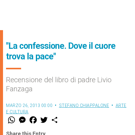
"La confessione. Dove il cuore
trova la pace"
Recensione del libro di padre Livio
Fanzaga
MARZO 26, 2013 00:00
STEFANO CHIAPPALONE
ARTE
E CULTURA
W
M
F
T
S
h
e
a
w
h
a
s
c
i
a
t
s
e
t
r
Share this Entry