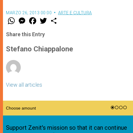
MARZO 26, 2013 00:00
ARTE E CULTURA
W
M
F
T
S
h
e
a
w
h
a
s
c
i
a
t
s
e
t
r
Share this Entry
s
e
b
t
e
A
n
o
e
p
g
o
r
Stefano Chiappalone
p
e
k
r
View all articles