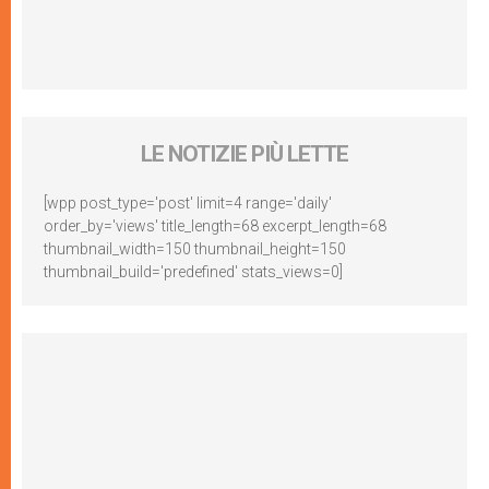
LE NOTIZIE PIÙ LETTE
[wpp post_type='post' limit=4 range='daily'
order_by='views' title_length=68 excerpt_length=68
thumbnail_width=150 thumbnail_height=150
thumbnail_build='predefined' stats_views=0]