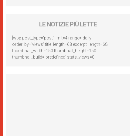
LE NOTIZIE PIÙ LETTE
[wpp post_type='post' limit=4 range='daily'
order_by='views' title_length=68 excerpt_length=68
thumbnail_width=150 thumbnail_height=150
thumbnail_build='predefined' stats_views=0]