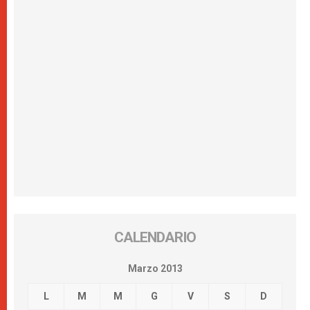
CALENDARIO
Marzo 2013
L
M
M
G
V
S
D