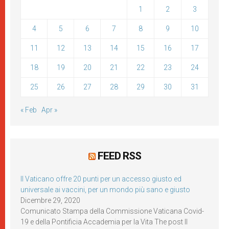
1
2
3
4
5
6
7
8
9
10
11
12
13
14
15
16
17
18
19
20
21
22
23
24
25
26
27
28
29
30
31
« Feb
Apr »
FEED RSS
Il Vaticano offre 20 punti per un accesso giusto ed
universale ai vaccini, per un mondo più sano e giusto
Dicembre 29, 2020
Comunicato Stampa della Commissione Vaticana Covid-
19 e della Pontificia Accademia per la Vita The post Il