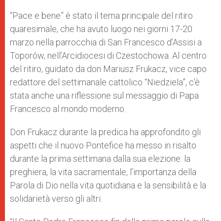
A
n
o
e
p
g
o
r
“Pace e bene” è stato il tema principale del ritiro
p
e
k
quaresimale, che ha avuto luogo nei giorni 17-20
r
marzo nella parrocchia di San Francesco d’Assisi a
Toporów, nell’Arcidiocesi di Czestochowa. Al centro
del ritiro, guidato da don Mariusz Frukacz, vice capo
redattore del settimanale cattolico “Niedziela”, c’è
stata anche una riflessione sul messaggio di Papa
Francesco al mondo moderno.
Don Frukacz durante la predica ha approfondito gli
aspetti che il nuovo Pontefice ha messo in risalto
durante la prima settimana dalla sua elezione: la
preghiera, la vita sacramentale, l’importanza della
Parola di Dio nella vita quotidiana e la sensibilità e la
solidarietà verso gli altri.