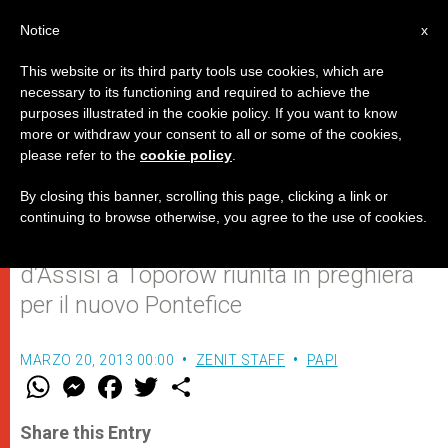
IT
Notice
x
This website or its third party tools use cookies, which are
necessary to its functioning and required to achieve the
purposes illustrated in the cookie policy. If you want to know
Polonia: ritiro quaresimale
more or withdraw your consent to all or some of the cookies,
please refer to the
cookie policy
.
dedicato a Papa Francesco
By closing this banner, scrolling this page, clicking a link or
continuing to browse otherwise, you agree to the use of cookies.
La parrocchia di San Francesco
d’Assisi a Toporów riunita in preghiera
per il nuovo Pontefice
MARZO 20, 2013 00:00
ZENIT STAFF
PAPI
W
M
F
T
S
h
e
a
w
h
a
s
c
i
a
t
s
e
t
r
Share this Entry
s
e
b
t
e