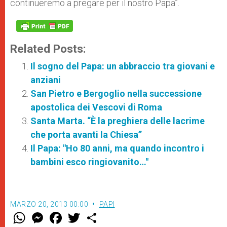
continueremo a pregare per il nostro Papa”.
Related Posts:
Il sogno del Papa: un abbraccio tra giovani e
anziani
San Pietro e Bergoglio nella successione
apostolica dei Vescovi di Roma
Santa Marta. “È la preghiera delle lacrime
che porta avanti la Chiesa”
Il Papa: "Ho 80 anni, ma quando incontro i
bambini esco ringiovanito…"
MARZO 20, 2013 00:00
PAPI
W
M
F
T
S
h
e
a
w
h