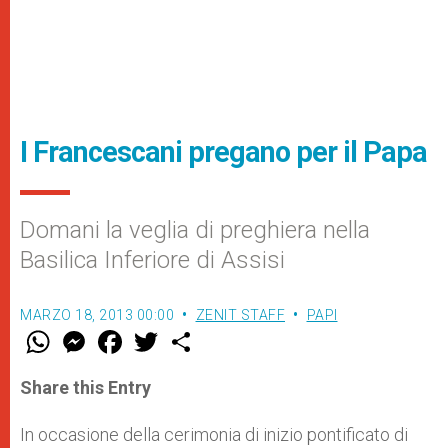
I Francescani pregano per il Papa
Domani la veglia di preghiera nella
Basilica Inferiore di Assisi
MARZO 18, 2013 00:00
ZENIT STAFF
PAPI
W
M
F
T
S
h
e
a
w
h
a
s
c
i
a
t
s
e
t
r
Share this Entry
s
e
b
t
e
A
n
o
e
p
g
o
r
In occasione della cerimonia di inizio pontificato di
p
e
k