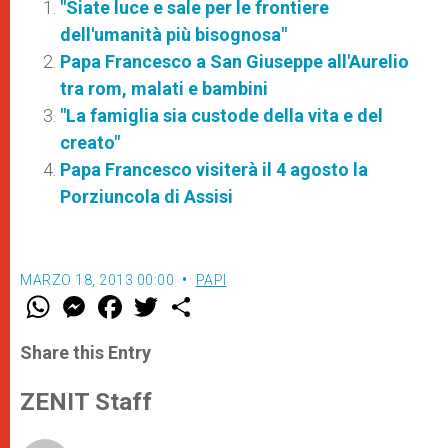
"Siate luce e sale per le frontiere
dell'umanità più bisognosa"
Papa Francesco a San Giuseppe all'Aurelio
tra rom, malati e bambini
"La famiglia sia custode della vita e del
creato"
Papa Francesco visiterà il 4 agosto la
Porziuncola di Assisi
MARZO 18, 2013 00:00
PAPI
W
M
F
T
S
h
e
a
w
h
a
s
c
i
a
t
s
e
t
r
Share this Entry
s
e
b
t
e
A
n
o
e
p
g
o
r
ZENIT Staff
p
e
k
r