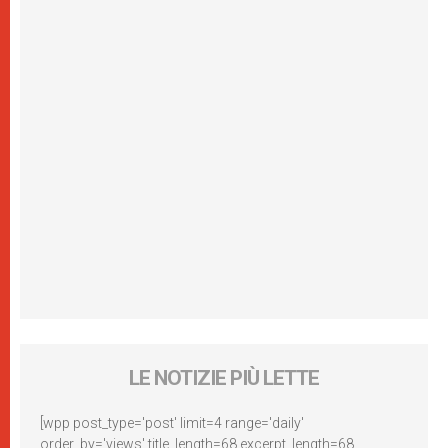
LE NOTIZIE PIÙ LETTE
[wpp post_type='post' limit=4 range='daily'
order_by='views' title_length=68 excerpt_length=68