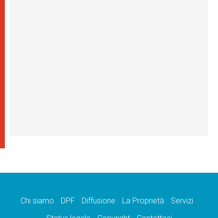
Chi siamo
DPF
Diffusione
La Proprietà
Servizi