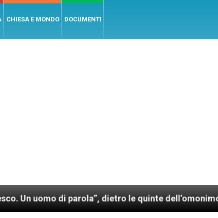
A
CHIESA E MONDO
DOCUMENTI
di parola”, dietro le quinte dell’omonimo film di Wi