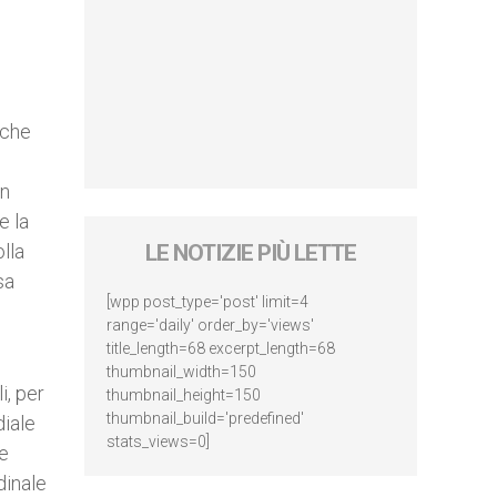
nche
on
e la
lla
LE NOTIZIE PIÙ LETTE
sa
[wpp post_type='post' limit=4
range='daily' order_by='views'
title_length=68 excerpt_length=68
thumbnail_width=150
i, per
thumbnail_height=150
thumbnail_build='predefined'
diale
stats_views=0]
le
dinale