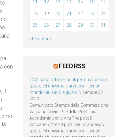
ite
11
12
13
14
15
16
17
i
18
19
20
21
22
23
24
omo
25
26
27
28
29
30
31
mo.
tiana
« Feb
Apr »
apa
FEED RSS
sa con
Il Vaticano offre 20 punti per un accesso
giusto ed universale ai vaccini, per un
 il
mondo più sano e giusto
Dicembre 29,
i
2020
Comunicato Stampa della Commissione
o
Vaticana Covid-19 e della Pontificia
l’uomo
Accademia per la Vita The post Il
 la
Vaticano offre 20 punti per un accesso
giusto ed universale ai vaccini, per un