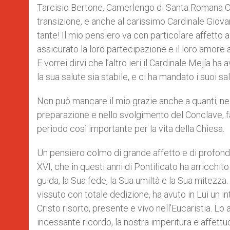
Tarcisio Bertone, Camerlengo di Santa Romana Ch
transizione, e anche al carissimo Cardinale Giova
tante! Il mio pensiero va con particolare affetto a
assicurato la loro partecipazione e il loro amore a
E vorrei dirvi che l’altro ieri il Cardinale Mejía h
la sua salute sia stabile, e ci ha mandato i suoi sal
Non può mancare il mio grazie anche a quanti, nel
preparazione e nello svolgimento del Conclave, fav
periodo così importante per la vita della Chiesa.
Un pensiero colmo di grande affetto e di profon
XVI, che in questi anni di Pontificato ha arricchito
guida, la Sua fede, la Sua umiltà e la Sua mitezza.
vissuto con totale dedizione, ha avuto in Lui un i
Cristo risorto, presente e vivo nell’Eucaristia. 
incessante ricordo, la nostra imperitura e affe