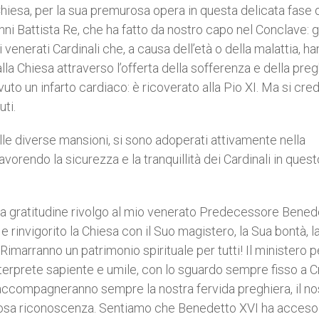
iesa, per la sua premurosa opera in questa delicata fase 
nni Battista Re, che ha fatto da nostro capo nel Conclave: 
i venerati Cardinali che, a causa dell’età o della malattia, h
lla Chiesa attraverso l’offerta della sofferenza e della preg
a avuto un infarto cardiaco: è ricoverato alla Pio XI. Ma si cr
uti.
le diverse mansioni, si sono adoperati attivamente nella
orendo la sicurezza e la tranquillità dei Cardinali in quest
da gratitudine rivolgo al mio venerato Predecessore Bened
 e rinvigorito la Chiesa con il Suo magistero, la Sua bontà, l
 Rimarranno un patrimonio spirituale per tutti! Il ministero p
nterprete sapiente e umile, con lo sguardo sempre fisso a Cr
Lo accompagneranno sempre la nostra fervida preghiera, il no
ttuosa riconoscenza. Sentiamo che Benedetto XVI ha acceso