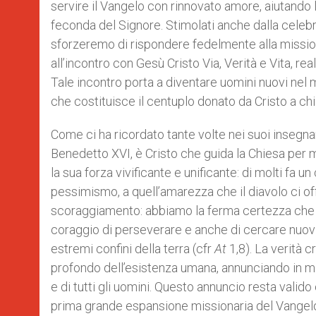
servire il Vangelo con rinnovato amore, aiutando l
feconda del Signore. Stimolati anche dalla celebr
sforzeremo di rispondere fedelmente alla missio
all’incontro con Gesù Cristo Via, Verità e Vita, 
Tale incontro porta a diventare uomini nuovi nel m
che costituisce il centuplo donato da Cristo a chi
Come ci ha ricordato tante volte nei suoi insegna
Benedetto XVI, è Cristo che guida la Chiesa per m
la sua forza vivificante e unificante: di molti fa 
pessimismo, a quell’amarezza che il diavolo ci o
scoraggiamento: abbiamo la ferma certezza che lo 
coraggio di perseverare e anche di cercare nuovi 
estremi confini della terra (cfr
At
1,8). La verità 
profondo dell’esistenza umana, annunciando in ma
e di tutti gli uomini. Questo annuncio resta valido
prima grande espansione missionaria del Vangel