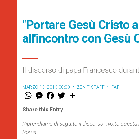
"Portare Gesù Cristo a
all'incontro con Gesù C
Il discorso di papa Francesco durante
MARZO 15, 2013 00:00
ZENIT STAFF
PAPI
W
M
F
T
S
h
e
a
w
h
a
s
c
i
a
t
s
e
t
r
Share this Entry
s
e
b
t
e
A
n
o
e
p
g
o
r
Riprendiamo di seguito il discorso rivolto questa
p
e
k
Roma.
r