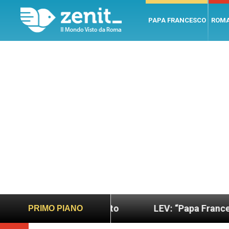
PAPA FRANCESCO
ROM
iù sano e giusto
LEV: “Papa Francesco. Un uomo 
PRIMO PIANO