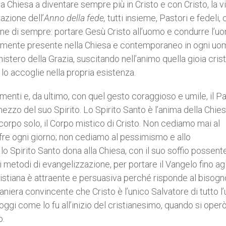
a Chiesa a diventare sempre più in Cristo e con Cristo, la v
azione dell’
Anno della fede,
tutti insieme, Pastori e fedeli, c
ne di sempre: portare Gesù Cristo all’uomo e condurre l’u
realmente presente nella Chiesa e contemporaneo in ogni uo
istero della Grazia, suscitando nell’animo quella gioia cris
 lo accoglie nella propria esistenza.
menti e, da ultimo, con quel gesto coraggioso e umile, il P
ezzo del suo Spirito. Lo Spirito Santo è l’anima della Chie
un corpo solo, il Corpo mistico di Cristo. Non cediamo mai al
ffre ogni giorno; non cediamo al pessimismo e allo
Spirito Santo dona alla Chiesa, con il suo soffio possente,
metodi di evangelizzazione, per portare il Vangelo fino agl
cristiana è attraente e persuasiva perché risponde al bisogn
niera convincente che Cristo è l’unico Salvatore di tutto 
 oggi come lo fu all’inizio del cristianesimo, quando si operò
o.