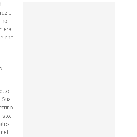
di
grazie
anno
hiera.
ede che
o
etto
a Sua
etrino,
isto,
stro
 nel