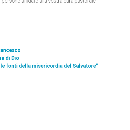
e persone affidate alla vostra cura pastorale.
Francesco
a di Dio
le fonti della misericordia del Salvatore"