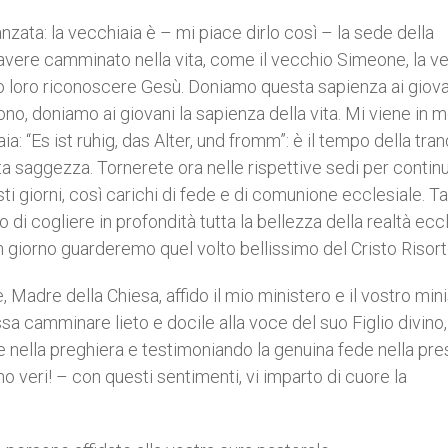
vanzata: la vecchiaia è – mi piace dirlo così – la sede della
i avere camminato nella vita, come il vecchio Simeone, la v
to loro riconoscere Gesù. Doniamo questa sapienza ai giova
ono, doniamo ai giovani la sapienza della vita. Mi viene in 
 “Es ist ruhig, das Alter, und fromm”: è il tempo della tranq
ta saggezza. Tornerete ora nelle rispettive sedi per continu
sti giorni, così carichi di fede e di comunione ecclesiale. Ta
i cogliere in profondità tutta la bellezza della realtà eccl
un giorno guarderemo quel volto bellissimo del Cristo Risort
 Madre della Chiesa, affido il mio ministero e il vostro mini
sa camminare lieto e docile alla voce del suo Figlio divino,
 nella preghiera e testimoniando la genuina fede nella pr
o veri! – con questi sentimenti, vi imparto di cuore la