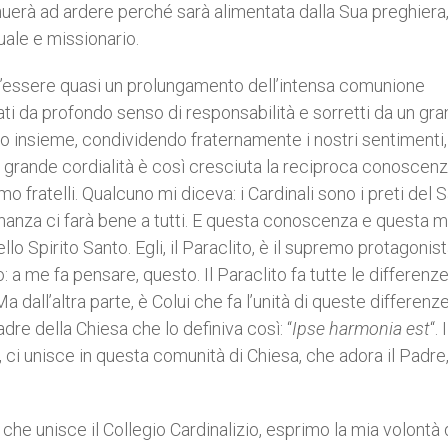
nuerà ad ardere perché sarà alimentata dalla Sua preghiera
uale e missionario.
uol’essere quasi un prolungamento dell’intensa comunione
ti da profondo senso di responsabilità e sorretti da un gr
o insieme, condividendo fraternamente i nostri sentimenti,
i grande cordialità è così cresciuta la reciproca conoscenz
 fratelli. Qualcuno mi diceva: i Cardinali sono i preti del 
cinanza ci farà bene a tutti. E questa conoscenza e questa 
ello Spirito Santo. Egli, il Paraclito, è il supremo protagonist
: a me fa pensare, questo. Il Paraclito fa tutte le differenze
dall’altra parte, è Colui che fa l’unità di queste differenz
adre della Chiesa che lo definiva così: “
Ipse harmonia est
“. I
 ci unisce in questa comunità di Chiesa, che adora il Padre, 
 che unisce il Collegio Cardinalizio, esprimo la mia volontà 