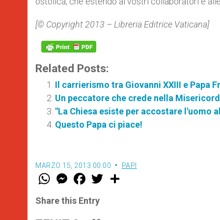
ostolica, che estendo ai vostri collaboratori e all
[© Copyright 2013 – Libreria Editrice Vaticana]
Related Posts:
Il carrierismo tra Giovanni XXIII e Papa 
Un peccatore che crede nella Misericordi
"La Chiesa esiste per accostare l'uomo al
Questo Papa ci piace!
MARZO 15, 2013 00:00
PAPI
W
M
F
T
S
h
e
a
w
h
a
s
c
i
a
t
s
e
t
r
Share this Entry
s
e
b
t
e
A
n
o
e