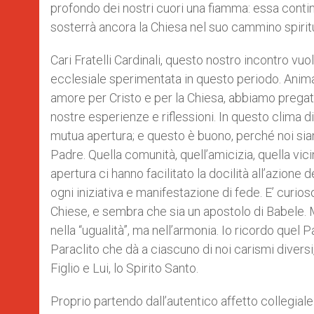
profondo dei nostri cuori una fiamma: essa conti
sosterrà ancora la Chiesa nel suo cammino spirit
Cari Fratelli Cardinali, questo nostro incontro v
ecclesiale sperimentata in questo periodo. Anima
amore per Cristo e per la Chiesa, abbiamo pregat
nostre esperienze e riflessioni. In questo clima d
mutua apertura; e questo è buono, perché noi siamo
Padre. Quella comunità, quell’amicizia, quella vi
apertura ci hanno facilitato la docilità all’azione d
ogni iniziativa e manifestazione di fede. E’ curioso
Chiese, e sembra che sia un apostolo di Babele. Ma 
nella “ugualità”, ma nell’armonia. Io ricordo quel P
Paraclito che dà a ciascuno di noi carismi diversi,
Figlio e Lui, lo Spirito Santo.
Proprio partendo dall’autentico affetto collegiale