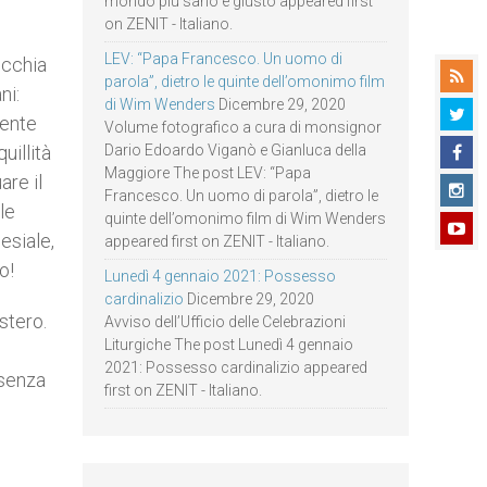
mondo più sano e giusto appeared first
on ZENIT - Italiano.
LEV: “Papa Francesco. Un uomo di
ecchia
parola”, dietro le quinte dell’omonimo film
ni:
di Wim Wenders
Dicembre 29, 2020
mente
Volume fotografico a cura di monsignor
uillità
Dario Edoardo Viganò e Gianluca della
Maggiore The post LEV: “Papa
are il
Francesco. Un uomo di parola”, dietro le
le
quinte dell’omonimo film di Wim Wenders
esiale,
appeared first on ZENIT - Italiano.
o!
Lunedì 4 gennaio 2021: Possesso
cardinalizio
Dicembre 29, 2020
stero.
Avviso dell’Ufficio delle Celebrazioni
Liturgiche The post Lunedì 4 gennaio
2021: Possesso cardinalizio appeared
esenza
first on ZENIT - Italiano.