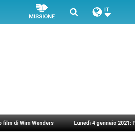
IT
MISSIONE
m Wenders
Lunedì 4 gennaio 2021: Possesso card