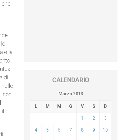
, che
ande
 le
a e la
Santo
mutua
a di
CALENDARIO
 nelle
e, non
Marzo 2013
l
L
M
M
G
V
S
D
il
1
2
3
4
5
6
7
8
9
10
di