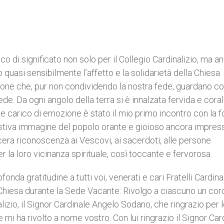
o di significato non solo per il Collegio Cardinalizio, ma a
to quasi sensibilmente l’affetto e la solidarietà della Chiesa
sone che, pur non condividendo la nostra fede, guardano c
de. Da ogni angolo della terra si è innalzata fervida e coral
e carico di emozione è stato il mio primo incontro con la fo
estiva immagine del popolo orante e gioioso ancora impres
era riconoscenza ai Vescovi, ai sacerdoti, alle persone
per la loro vicinanza spirituale, così toccante e fervorosa.
onda gratitudine a tutti voi, venerati e cari Fratelli Cardinal
 Chiesa durante la Sede Vacante. Rivolgo a ciascuno un cor
lizio, il Signor Cardinale Angelo Sodano, che ringrazio per 
 mi ha rivolto a nome vostro. Con lui ringrazio il Signor Car