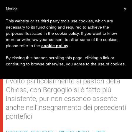
IT
Notice
x
This website or its third party tools use cookies, which are
necessary to its functioning and required to achieve the
purposes illustrated in the cookie policy. If you want to know
Il carrierismo tra Giovanni XXIII e
more or withdraw your consent to all or some of the cookies,
please refer to the
cookie policy
.
Papa Francesco
By closing this banner, scrolling this page, clicking a link or
continuing to browse otherwise, you agree to the use of cookies.
Il richiamo a guardarsi dal carrierismo,
rivolto particolarmente ai pastori della
Chiesa, con Bergoglio si è fatto più
insistente, pur non essendo assente
anche nell’insegnamento dei precedenti
pontefici