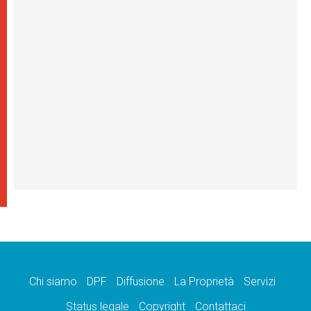
Chi siamo
DPF
Diffusione
La Proprietà
Servizi
Status legale
Copyright
Contattaci