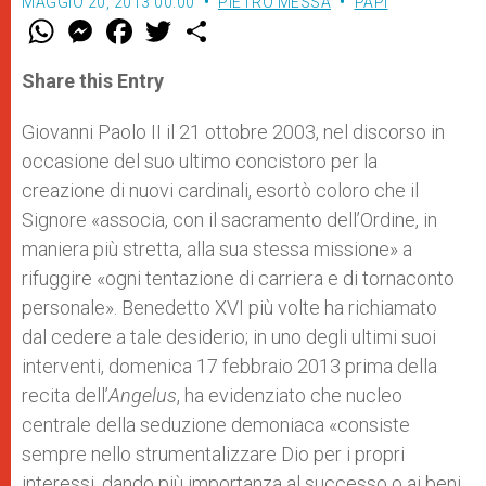
MAGGIO 20, 2013 00:00
PIETRO MESSA
PAPI
W
M
F
T
S
h
e
a
w
h
a
s
c
i
a
t
s
e
t
r
Share this Entry
s
e
b
t
e
A
n
o
e
p
g
o
r
Giovanni Paolo II il 21 ottobre 2003, nel discorso in
p
e
k
occasione del suo ultimo concistoro per la
r
creazione di nuovi cardinali, esortò coloro che il
Signore «associa, con il sacramento dell’Ordine, in
maniera più stretta, alla sua stessa missione» a
rifuggire «ogni tentazione di carriera e di tornaconto
personale». Benedetto XVI più volte ha richiamato
dal cedere a tale desiderio; in uno degli ultimi suoi
interventi, domenica 17 febbraio 2013 prima della
recita dell’
Angelus
, ha evidenziato che nucleo
centrale della seduzione demoniaca «consiste
sempre nello strumentalizzare Dio per i propri
interessi, dando più importanza al successo o ai beni