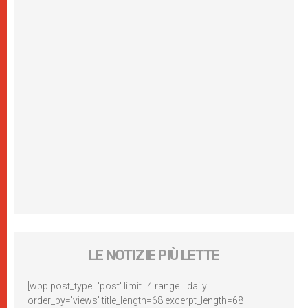
LE NOTIZIE PIÙ LETTE
[wpp post_type='post' limit=4 range='daily'
order_by='views' title_length=68 excerpt_length=68