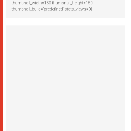
thumbnail_width=150 thumbnail_height=150
thumbnail_build='predefined' stats_views=0]