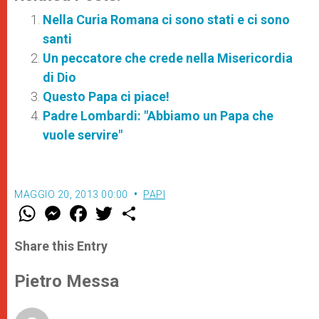
Nella Curia Romana ci sono stati e ci sono
santi
Un peccatore che crede nella Misericordia
di Dio
Questo Papa ci piace!
Padre Lombardi: "Abbiamo un Papa che
vuole servire"
MAGGIO 20, 2013 00:00
PAPI
W
M
F
T
S
h
e
a
w
h
a
s
c
i
a
t
s
e
t
r
Share this Entry
s
e
b
t
e
A
n
o
e
p
g
o
r
Pietro Messa
p
e
k
r