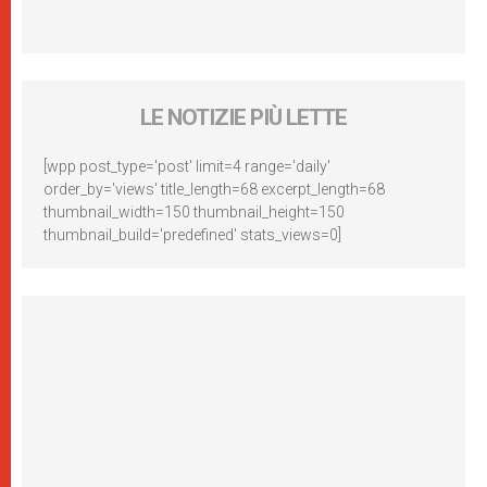
LE NOTIZIE PIÙ LETTE
[wpp post_type='post' limit=4 range='daily'
order_by='views' title_length=68 excerpt_length=68
thumbnail_width=150 thumbnail_height=150
thumbnail_build='predefined' stats_views=0]