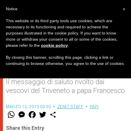
IT
Notice
x
This website or its third party tools use cookies, which are
necessary to its functioning and required to achieve the
purposes illustrated in the cookie policy. If you want to know
"Affetto, vicinanza e piena
more or withdraw your consent to all or some of the cookies,
please refer to the
cookie policy
.
comunione a Sua Santità
Francesco"
By closing this banner, scrolling this page, clicking a link or
continuing to browse otherwise, you agree to the use of cookies.
Il messaggio di saluto rivolto dai
vescovi del Triveneto a papa Francesco
MARZO 15, 2013 00:00
ZENIT STAFF
PAPI
W
M
F
T
S
h
e
a
w
h
a
s
c
i
a
t
s
e
t
r
Share this Entry
s
e
b
t
e