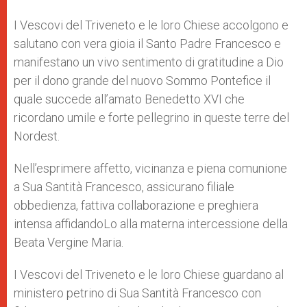
A
n
o
e
p
g
o
r
I Vescovi del Triveneto e le loro Chiese accolgono e
p
e
k
salutano con vera gioia il Santo Padre Francesco e
r
manifestano un vivo sentimento di gratitudine a Dio
per il dono grande del nuovo Sommo Pontefice il
quale succede all’amato Benedetto XVI che
ricordano umile e forte pellegrino in queste terre del
Nordest.
Nell’esprimere affetto, vicinanza e piena comunione
a Sua Santità Francesco, assicurano filiale
obbedienza, fattiva collaborazione e preghiera
intensa affidandoLo alla materna intercessione della
Beata Vergine Maria.
I Vescovi del Triveneto e le loro Chiese guardano al
ministero petrino di Sua Santità Francesco con