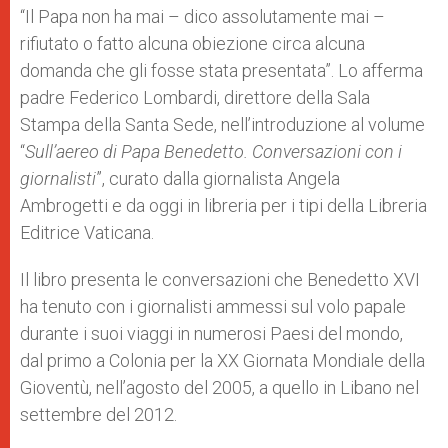
p
g
o
r
“Il Papa non ha mai – dico assolutamente mai –
p
e
k
rifiutato o fatto alcuna obiezione circa alcuna
r
domanda che gli fosse stata presentata”. Lo afferma
padre Federico Lombardi, direttore della Sala
Stampa della Santa Sede, nell’introduzione al volume
“
Sull’aereo di Papa Benedetto. Conversazioni con i
giornalisti
”, curato dalla giornalista Angela
Ambrogetti e da oggi in libreria per i tipi della Libreria
Editrice Vaticana.
Il libro presenta le conversazioni che Benedetto XVI
ha tenuto con i giornalisti ammessi sul volo papale
durante i suoi viaggi in numerosi Paesi del mondo,
dal primo a Colonia per la XX Giornata Mondiale della
Gioventù, nell’agosto del 2005, a quello in Libano nel
settembre del 2012.