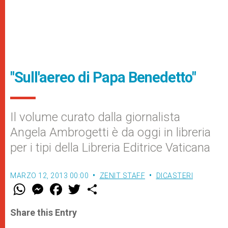
"Sull'aereo di Papa Benedetto"
Il volume curato dalla giornalista
Angela Ambrogetti è da oggi in libreria
per i tipi della Libreria Editrice Vaticana
MARZO 12, 2013 00:00
ZENIT STAFF
DICASTERI
W
M
F
T
S
h
e
a
w
h
a
s
c
i
a
t
s
e
t
r
Share this Entry
s
e
b
t
e
A
n
o
e