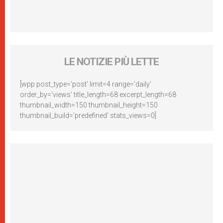
LE NOTIZIE PIÙ LETTE
[wpp post_type='post' limit=4 range='daily'
order_by='views' title_length=68 excerpt_length=68
thumbnail_width=150 thumbnail_height=150
thumbnail_build='predefined' stats_views=0]