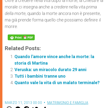
Oltre a credere nella vita dopo la morte, la Chiesa e la
morale ci insegna anche a
credere
nella vita
prima
della morte
, quando la morte ancora non è presente,
ma già prende forma quello che possiamo definire il
morire.
Related Posts:
Quando l'amore vince anche la morte: la
storia di Martina
Veruska: un miracolo durato 29 anni
Tutti i bambini tranne uno
Quanto vale la vita di un malato terminale?
MARZO 11, 2013 00:00
MATRIMONIO E FAMIGLIA
W
M
F
T
S