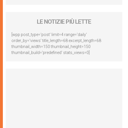
LE NOTIZIE PIÙ LETTE
[wpp post_type='post' limit=4 range='daily'
order_by='views' title_length=68 excerpt_length=68
thumbnail_width=150 thumbnail_height=150
thumbnail_build='predefined' stats_views=0]