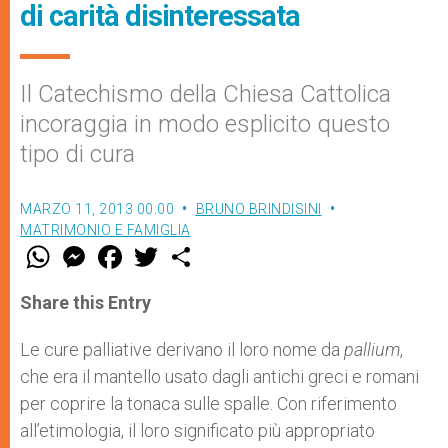
di carità disinteressata
Il Catechismo della Chiesa Cattolica
incoraggia in modo esplicito questo
tipo di cura
MARZO 11, 2013 00:00
BRUNO BRINDISINI
MATRIMONIO E FAMIGLIA
W
M
F
T
S
h
e
a
w
h
a
s
c
i
a
t
s
e
t
r
Share this Entry
s
e
b
t
e
A
n
o
e
p
g
o
r
Le cure palliative derivano il loro nome da
pallium
,
p
e
k
che era il mantello usato dagli antichi greci e romani
r
per coprire la tonaca sulle spalle. Con riferimento
all’etimologia, il loro significato più appropriato