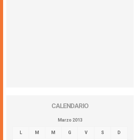
CALENDARIO
Marzo 2013
L
M
M
G
V
S
D