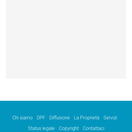
Chi siamo
DPF
Diffusione
La Proprietà
Servizi
Status legale
Copyright
Contattaci