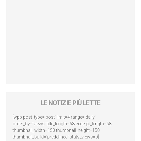
LE NOTIZIE PIÙ LETTE
[wpp post_type='post' limit=4 range='daily'
order_by='views' title_length=68 excerpt_length=68
thumbnail_width=150 thumbnail_height=150
thumbnail_build='predefined' stats_views=0]