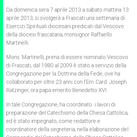
A
n
o
e
p
g
o
r
Da domenica sera 7 aprile 2013 a sabato mattina 13
p
e
k
aprile 2013, si svolgerà a Frascati una settimana di
r
Esercizi Spirituali diocesani predicati dal Vescovo
della diocesi frascatana, monsignor Raffaello
Martinelli.
Mons. Martinelli, prima di essere nominato Vescovo
di Frascati, dal 1980 al 2009 è stato a servizio della
Congregazione per la Dottrina della Fede, ove ha
collaborato per oltre 23 anni con l’Em. Card. Joseph
Ratzinger, ora papa emerito Benedetto XVI.
In tale Congregazione, ha coordinato i lavori di
preparazione del Catechismo della Chiesa Cattolica,
ed è stato impegnato, come redattore e
coordinatore della segreteria, nella elaborazione del