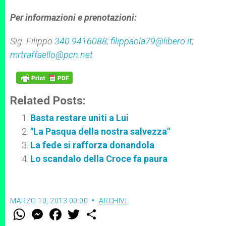
Per informazioni e prenotazioni:
Sig. Filippo
340.9416088
;
filippaola79@libero.it
;
mrtraffaello@pcn.net
Related Posts:
Basta restare uniti a Lui
"La Pasqua della nostra salvezza"
La fede si rafforza donandola
Lo scandalo della Croce fa paura
MARZO 10, 2013 00:00
ARCHIVI
W
M
F
T
S
h
e
a
w
h