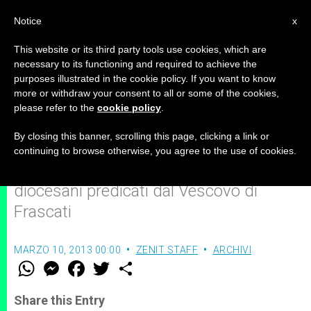
IT
Notice
x
This website or its third party tools use cookies, which are
necessary to its functioning and required to achieve the
purposes illustrated in the cookie policy. If you want to know
Il mistero pasquale: fonte e
more or withdraw your consent to all or some of the cookies,
please refer to the
cookie policy
.
culmine della Fede
By closing this banner, scrolling this page, clicking a link or
continuing to browse otherwise, you agree to the use of cookies.
Settimana di Esercizi Spirituali
diocesani predicati dal Vescovo di
Frascati
MARZO 10, 2013 00:00
ZENIT STAFF
ARCHIVI
W
M
F
T
S
h
e
a
w
h
a
s
c
i
a
t
s
e
t
r
Share this Entry
s
e
b
t
e