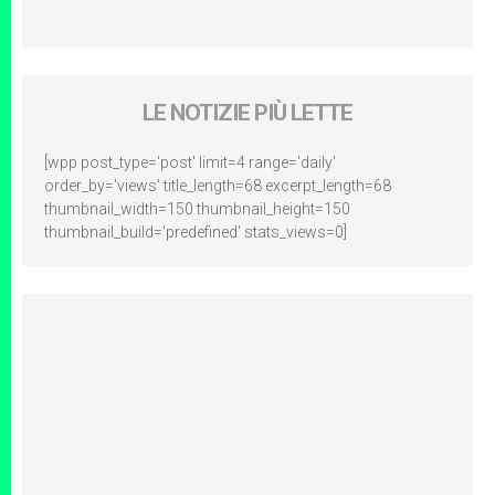
LE NOTIZIE PIÙ LETTE
[wpp post_type='post' limit=4 range='daily'
order_by='views' title_length=68 excerpt_length=68
thumbnail_width=150 thumbnail_height=150
thumbnail_build='predefined' stats_views=0]