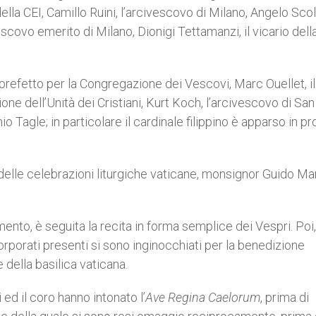
 della CEI, Camillo Ruini, l’arcivescovo di Milano, Angelo Scol
escovo emerito di Milano, Dionigi Tettamanzi, il vicario dell
l prefetto per la Congregazione dei Vescovi, Marc Ouellet, il
ne dell’Unità dei Cristiani, Kurt Koch, l’arcivescovo di San
io Tagle; in particolare il cardinale filippino è apparso in p
delle celebrazioni liturgiche vaticane, monsignor Guido Mari
to, è seguita la recita in forma semplice dei Vespri. Poi,
 porporati presenti si sono inginocchiati per la benedizione
 della basilica vaticana.
i ed il coro hanno intonato l’
Ave Regina Caelorum
, prima di