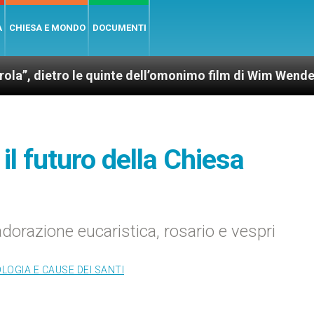
A
CHIESA E MONDO
DOCUMENTI
o le quinte dell’omonimo film di Wim Wenders
 il futuro della Chiesa
 adorazione eucaristica, rosario e vespri
LOGIA E CAUSE DEI SANTI