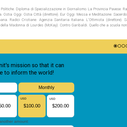
Politiche. Diploma di Specializzazione in Giornalismo. La Provincia Pavese. Rad
tia. Ostia Oggi. Ostia Città (direttore). Eur Oggi. Messa e Meditazione. Sacerd
na. Radici Cristiane. Agenzia Sanitaria Italiana. L'Ottimista (direttore). S
ni della Madonna di Lourdes (McKay). Contro Garibaldi. Quello che a scuola no