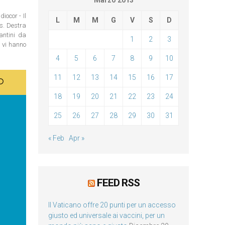
Marzo 2013
iocor - Il
L
M
M
G
V
S
D
os. Destra
antini da
1
2
3
n vi hanno
4
5
6
7
8
9
10
11
12
13
14
15
16
17
18
19
20
21
22
23
24
25
26
27
28
29
30
31
« Feb
Apr »
FEED RSS
Il Vaticano offre 20 punti per un accesso
giusto ed universale ai vaccini, per un