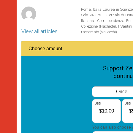
r
Roma, Italia Laurea in Scienze 
Sole 24 Ore. Il Giornale di Os
Italiana. Corrispondenza Roma
Collezione (Hachette). I Santi
View all articles
raccontato (Vallecchi).