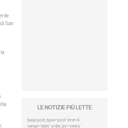
rile.
 di San
la
i
lla
LE NOTIZIE PIÙ LETTE
[wpp post_type='post' limit=4
,
range='daily' order_by='views'