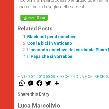
incolonnarsi nella processione di uscita, al term
sparire dietro la soglia della sacrestia.
Related Posts:
Black out per il conclave
Con la bici in Vaticano
Il secondo conclave del cardinale Pham
Il Papa che si vorrebbe
MARZO 07, 2013 00:00
ESCATOLOGIA E CAUSE DEI S
W
M
F
T
S
h
e
a
w
h
a
s
c
i
a
t
s
e
t
r
Share this Entry
s
e
b
t
e
A
n
o
e
p
g
o
r
Luca Marcolivio
p
e
k