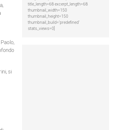
title_length=68 excerpt_length=68
a,
thumbnail_width=150
a
thumbnail_height=150
thumbnail_build='predefined'
stats_views=0]
 Paolo,
rofondo
ni, si