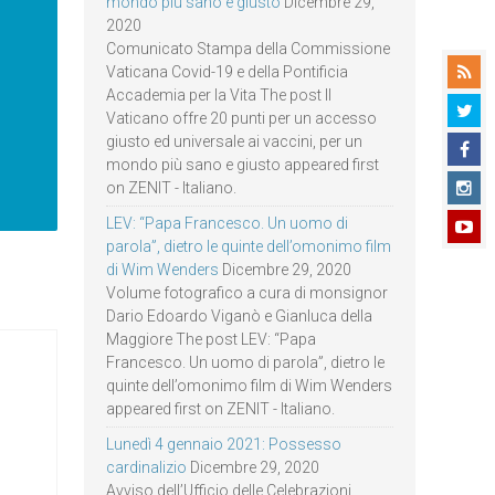
mondo più sano e giusto
Dicembre 29,
2020
Comunicato Stampa della Commissione
Vaticana Covid-19 e della Pontificia
Accademia per la Vita The post Il
Vaticano offre 20 punti per un accesso
giusto ed universale ai vaccini, per un
mondo più sano e giusto appeared first
on ZENIT - Italiano.
LEV: “Papa Francesco. Un uomo di
parola”, dietro le quinte dell’omonimo film
di Wim Wenders
Dicembre 29, 2020
Volume fotografico a cura di monsignor
Dario Edoardo Viganò e Gianluca della
Maggiore The post LEV: “Papa
Francesco. Un uomo di parola”, dietro le
quinte dell’omonimo film di Wim Wenders
appeared first on ZENIT - Italiano.
Lunedì 4 gennaio 2021: Possesso
cardinalizio
Dicembre 29, 2020
Avviso dell’Ufficio delle Celebrazioni