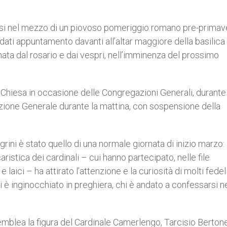
asi nel mezzo di un piovoso pomeriggio romano pre-primave
o dati appuntamento davanti all’altar maggiore della basilica
ata dal rosario e dai vespri, nell’imminenza del prossimo
a Chiesa in occasione delle Congregazioni Generali, durante 
gazione Generale durante la mattina, con sospensione della
llegrini è stato quello di una normale giornata di inizio marzo:
stica dei cardinali – cui hanno partecipato, nelle file
e laici – ha attirato l’attenzione e la curiosità di molti fedel
i è inginocchiato in preghiera, chi è andato a confessarsi ne
ssemblea la figura del Cardinale Camerlengo, Tarcisio Bertone