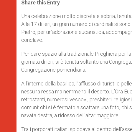
t
s
e
t
r
Share this Entry
s
e
b
t
e
A
n
o
e
p
g
o
r
Una celebrazione molto discreta e sobria, tenut
p
e
k
Alle 17 di ieri, un gran numero di cardinali si son
r
Pietro, per un’adorazione eucaristica, accompagn
conclave.
Per dare spazio alla tradizionale Preghiera per l
giornata di ieri, si è tenuta soltanto una Congre
Congregazione pomeridiana.
All’interno della basilica, l’afflusso di turisti e pe
nessuna ressa ma nemmeno il deserto. L’Ora Eucari
retrostanti, numerosi vescovi, presbiteri, religiosi 
comuni: chi si è fermato a scattare una foto, chi s
navata destra, a ridosso dell’altar maggiore.
Tra i porporati italiani spiccava al centro dell’a