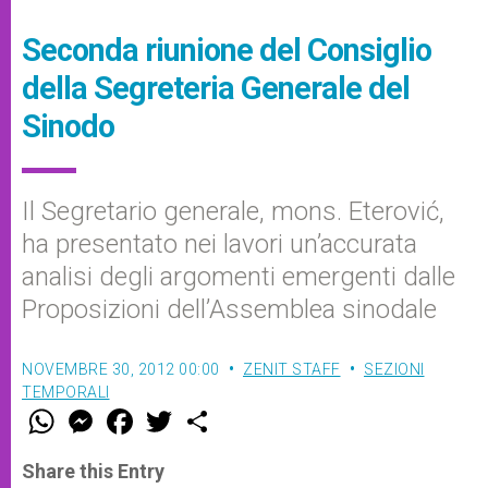
Seconda riunione del Consiglio
della Segreteria Generale del
Sinodo
Il Segretario generale, mons. Eterović,
ha presentato nei lavori un’accurata
analisi degli argomenti emergenti dalle
Proposizioni dell’Assemblea sinodale
NOVEMBRE 30, 2012 00:00
ZENIT STAFF
SEZIONI
TEMPORALI
W
M
F
T
S
h
e
a
w
h
a
s
c
i
a
t
s
e
t
r
Share this Entry
s
e
b
t
e