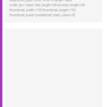
[wpp post_type='post' limit=4 range='daily'
order_by='views' title_length=68 excerpt_length=68
thumbnail_width=150 thumbnail_height=150
thumbnail_build='predefined' stats_views=0]