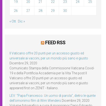
19
20
21
22
23
24
25
26
27
28
29
30
« Ott
Dic »
FEED RSS
Il Vaticano offre 20 punti per un accesso giusto ed
universale ai vaccini, per un mondo più sano e giusto
Dicembre 29, 2020
Comunicato Stampa della Commissione Vaticana Covid-
19 e della Pontificia Accademia per la Vita The post Il
Vaticano offre 20 punti per un accesso giusto ed
universale ai vaccini, per un mondo più sano e giusto
appeared first on ZENIT - Italiano.
LEV: “Papa Francesco. Un uomo di parola”, dietro le quinte
dell’omonimo film di Wim Wenders
Dicembre 29, 2020
Volume fotografico a cura di monsignor Dario Edoardo