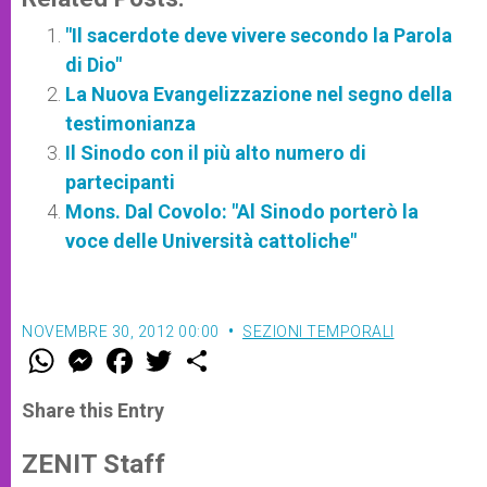
"Il sacerdote deve vivere secondo la Parola
di Dio"
La Nuova Evangelizzazione nel segno della
testimonianza
Il Sinodo con il più alto numero di
partecipanti
Mons. Dal Covolo: "Al Sinodo porterò la
voce delle Università cattoliche"
NOVEMBRE 30, 2012 00:00
SEZIONI TEMPORALI
W
M
F
T
S
h
e
a
w
h
a
s
c
i
a
t
s
e
t
r
Share this Entry
s
e
b
t
e
A
n
o
e
p
g
o
r
ZENIT Staff
p
e
k