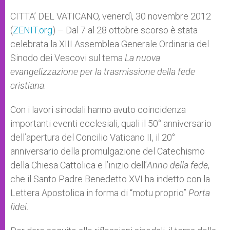
A
n
o
e
p
g
o
r
CITTA’ DEL VATICANO, venerdì, 30 novembre 2012
p
e
k
(
ZENIT.org
r
) – Dal 7 al 28 ottobre scorso è stata
celebrata la XIII Assemblea Generale Ordinaria del
Sinodo dei Vescovi sul tema
La nuova
evangelizzazione per la trasmissione della fede
cristiana
.
Con i lavori sinodali hanno avuto coincidenza
importanti eventi ecclesiali, quali il 50° anniversario
dell’apertura del Concilio Vaticano II, il 20°
anniversario della promulgazione del Catechismo
della Chiesa Cattolica e l’inizio dell’
Anno della fede
,
che il Santo Padre Benedetto XVI ha indetto con la
Lettera Apostolica in forma di “motu proprio”
Porta
fidei.