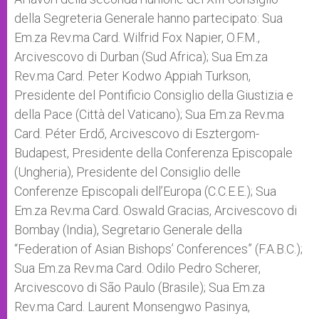
della Segreteria Generale hanno partecipato: Sua
Em.za Rev.ma Card. Wilfrid Fox Napier, O.F.M.,
Arcivescovo di Durban (Sud Africa); Sua Em.za
Rev.ma Card. Peter Kodwo Appiah Turkson,
Presidente del Pontificio Consiglio della Giustizia e
della Pace (Città del Vaticano); Sua Em.za Rev.ma
Card. Péter Erdő, Arcivescovo di Esztergom-
Budapest, Presidente della Conferenza Episcopale
(Ungheria), Presidente del Consiglio delle
Conferenze Episcopali dell’Europa (C.C.E.E.); Sua
Em.za Rev.ma Card. Oswald Gracias, Arcivescovo di
Bombay (India), Segretario Generale della
“Federation of Asian Bishops’ Conferences” (F.A.B.C.);
Sua Em.za Rev.ma Card. Odilo Pedro Scherer,
Arcivescovo di São Paulo (Brasile); Sua Em.za
Rev.ma Card. Laurent Monsengwo Pasinya,