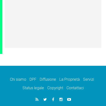
Chi siamo
DPF
Diffusione
La Proprietà
Servizi
Status legale
Copyright
Contattaci