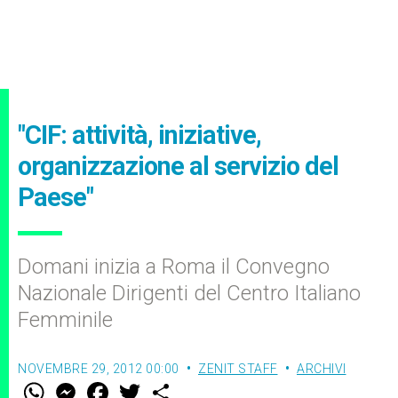
"CIF: attività, iniziative,
organizzazione al servizio del
Paese"
Domani inizia a Roma il Convegno
Nazionale Dirigenti del Centro Italiano
Femminile
NOVEMBRE 29, 2012 00:00
ZENIT STAFF
ARCHIVI
W
M
F
T
S