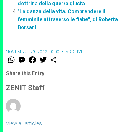
dottrina della guerra giusta
"La danza della vita. Comprendere il
femminile attraverso le fiabe", di Roberta
Borsani
NOVEMBRE 29, 2012 00:00
ARCHIVI
W
M
F
T
S
h
e
a
w
h
a
s
c
i
a
t
s
e
t
r
Share this Entry
s
e
b
t
e
A
n
o
e
p
g
o
r
ZENIT Staff
p
e
k
r
View all articles