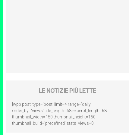
LE NOTIZIE PIÙ LETTE
[wpp post_type='post' limit=4 range='daily'
order_by='views' title_length=68 excerpt_length=68
thumbnail_width=150 thumbnail_height=150
thumbnail_build='predefined' stats_views=0]