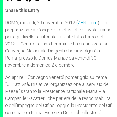
h
e
a
w
h
a
s
c
i
a
t
s
e
t
r
Share this Entry
s
e
b
t
e
A
n
o
e
p
g
o
r
ROMA, giovedì, 29 novembre 2012 (
ZENIT.org
).- In
p
e
k
preparazione ai Congressi elettivi che si svolgeranno
r
per ogni livello territoriale durante tutto l’arco del
2013, il Centro Italiano Femminile ha organizzato un
Convegno Nazionale Dirigenti che si svolgerà a
Roma, presso la Domus Mariae da venerdì 30
novembre a domenica 2 dicembre.
Ad aprire il Convegno venerdì pomeriggio sul tema
“CIF: attività, iniziative, organizzazione al servizio del
Paese” saranno la Presidente nazionale Maria Pia
Campanile Savatteri, che parlerà della responsabilità
e dell’impegno del Cif nell’oggi e la Presidente del Cif
comunale di Roma, Fiorenza Deriu, che illustrerà i