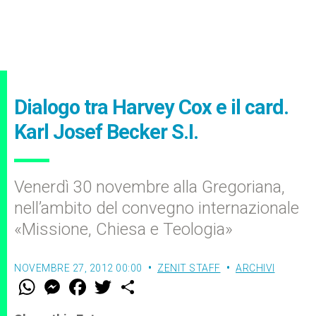
Dialogo tra Harvey Cox e il card.
Karl Josef Becker S.I.
Venerdì 30 novembre alla Gregoriana,
nell’ambito del convegno internazionale
«Missione, Chiesa e Teologia»
NOVEMBRE 27, 2012 00:00
ZENIT STAFF
ARCHIVI
W
M
F
T
S
h
e
a
w
h
a
s
c
i
a
t
s
e
t
r