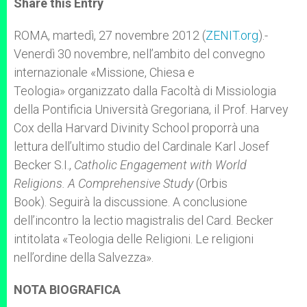
Share this Entry
s
e
b
t
e
A
n
o
e
p
g
o
r
ROMA, martedì, 27 novembre 2012 (
ZENIT.org
).-
p
e
k
Venerdì 30 novembre, nell’ambito del convegno
r
internazionale «Missione, Chiesa e
Teologia» organizzato dalla Facoltà di Missiologia
della Pontificia Università Gregoriana, il Prof. Harvey
Cox della Harvard Divinity School proporrà una
lettura dell’ultimo studio del Cardinale Karl Josef
Becker S.I.,
Catholic Engagement with World
Religions. A Comprehensive Study
(Orbis
Book). Seguirà la discussione. A conclusione
dell’incontro la lectio magistralis del Card. Becker
intitolata «Teologia delle Religioni. Le religioni
nell’ordine della Salvezza».
NOTA BIOGRAFICA