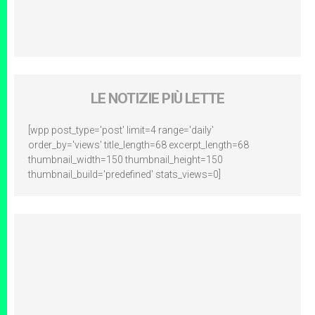
LE NOTIZIE PIÙ LETTE
[wpp post_type='post' limit=4 range='daily'
order_by='views' title_length=68 excerpt_length=68
thumbnail_width=150 thumbnail_height=150
thumbnail_build='predefined' stats_views=0]