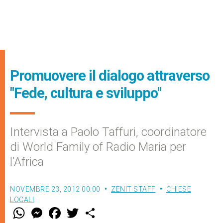
Promuovere il dialogo attraverso
"Fede, cultura e sviluppo"
Intervista a Paolo Taffuri, coordinatore
di World Family of Radio Maria per
l’Africa
NOVEMBRE 23, 2012 00:00
ZENIT STAFF
CHIESE
LOCALI
W
M
F
T
S
h
e
a
w
h