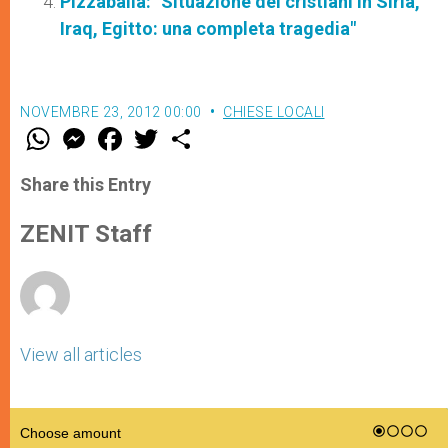
Pizzaballa: "Situazione dei cristiani in Siria,
Iraq, Egitto: una completa tragedia"
NOVEMBRE 23, 2012 00:00
CHIESE LOCALI
W
M
F
T
S
h
e
a
w
h
a
s
c
i
a
t
s
e
t
r
Share this Entry
s
e
b
t
e
A
n
o
e
p
g
o
r
ZENIT Staff
p
e
k
r
View all articles