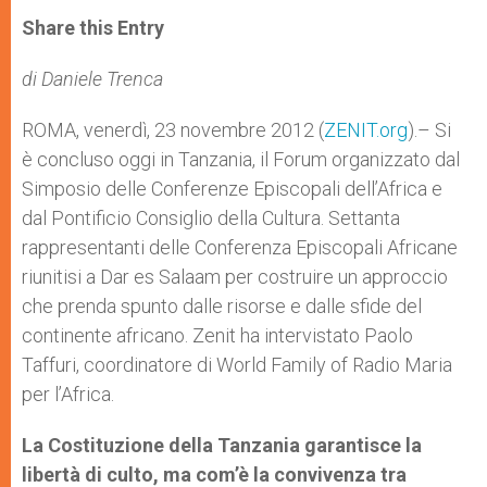
a
s
c
i
a
t
s
e
t
r
Share this Entry
s
e
b
t
e
A
n
o
e
p
g
o
r
di Daniele Trenca
p
e
k
r
ROMA, venerdì, 23 novembre 2012 (
ZENIT.org
).– Si
è concluso oggi in Tanzania, il Forum organizzato dal
Simposio delle Conferenze Episcopali dell’Africa e
dal Pontificio Consiglio della Cultura. Settanta
rappresentanti delle Conferenza Episcopali Africane
riunitisi a Dar es Salaam per costruire un approccio
che prenda spunto dalle risorse e dalle sfide del
continente africano. Zenit ha intervistato Paolo
Taffuri, coordinatore di World Family of Radio Maria
per l’Africa.
La Costituzione della Tanzania garantisce la
libertà di culto, ma com’è la convivenza tra