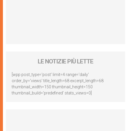
LE NOTIZIE PIÙ LETTE
[wpp post_type='post' limit=4 range='daily'
order_by='views' title_length=68 excerpt_length=68
thumbnail_width=150 thumbnail_height=150
thumbnail_build='predefined' stats_views=0]