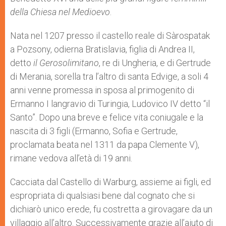
della Chiesa nel Medioevo
.
Nata nel 1207 presso il castello reale di Sàrospatak
a Pozsony, odierna Bratislavia, figlia di Andrea II,
detto
il Gerosolimitano
, re di Ungheria, e di Gertrude
di Merania, sorella tra l’altro di santa Edvige, a soli 4
anni venne promessa in sposa al primogenito di
Ermanno I langravio di Turingia, Ludovico IV detto “il
Santo”. Dopo una breve e felice vita coniugale e la
nascita di 3 figli (Ermanno, Sofia e Gertrude,
proclamata beata nel 1311 da papa Clemente V),
rimane vedova all’età di 19 anni.
Cacciata dal Castello di Warburg, assieme ai figli, ed
espropriata di qualsiasi bene dal cognato che si
dichiarò unico erede, fu costretta a girovagare da un
villaggio all’altro. Successivamente grazie all’aiuto di