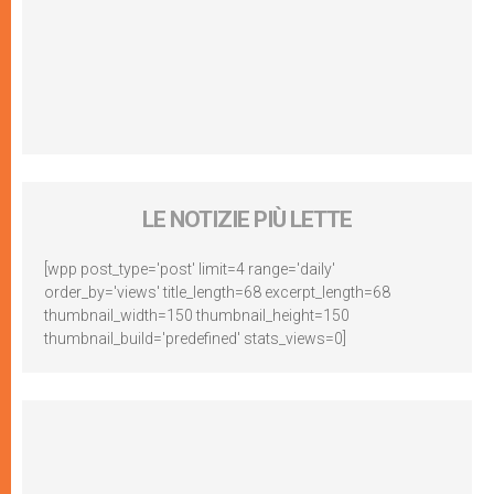
LE NOTIZIE PIÙ LETTE
[wpp post_type='post' limit=4 range='daily'
order_by='views' title_length=68 excerpt_length=68
thumbnail_width=150 thumbnail_height=150
thumbnail_build='predefined' stats_views=0]