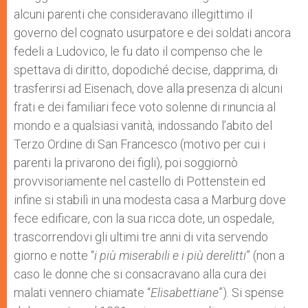
alcuni parenti che consideravano illegittimo il
governo del cognato usurpatore e dei soldati ancora
fedeli a Ludovico, le fu dato il compenso che le
spettava di diritto, dopodiché decise, dapprima, di
trasferirsi ad Eisenach, dove alla presenza di alcuni
frati e dei familiari fece voto solenne di rinuncia al
mondo e a qualsiasi vanità, indossando l’abito del
Terzo Ordine di San Francesco (motivo per cui i
parenti la privarono dei figli), poi soggiornò
provvisoriamente nel castello di Pottenstein ed
infine si stabilì in una modesta casa a Marburg dove
fece edificare, con la sua ricca dote, un ospedale,
trascorrendovi gli ultimi tre anni di vita servendo
giorno e notte “
i più miserabili e i più derelitti
” (non a
caso le donne che si consacravano alla cura dei
malati vennero chiamate “
Elisabettiane
”). Si spense