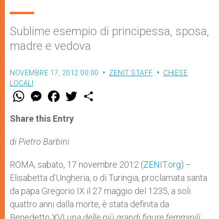
Sublime esempio di principessa, sposa,
madre e vedova
NOVEMBRE 17, 2012 00:00
ZENIT STAFF
CHIESE
LOCALI
W
M
F
T
S
h
e
a
w
h
a
s
c
i
a
t
s
e
t
r
Share this Entry
s
e
b
t
e
A
n
o
e
p
g
o
r
di Pietro Barbini
p
e
k
r
ROMA, sabato, 17 novembre 2012 (
ZENIT.org
) –
Elisabetta d’Ungheria, o di Turingia, proclamata santa
da papa Gregorio IX il 27 maggio del 1235, a soli
quattro anni dalla morte, è stata definita da
Benedetto XVI
una delle più grandi figure femminili