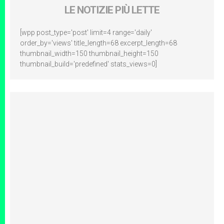
LE NOTIZIE PIÙ LETTE
[wpp post_type='post' limit=4 range='daily'
order_by='views' title_length=68 excerpt_length=68
thumbnail_width=150 thumbnail_height=150
thumbnail_build='predefined' stats_views=0]