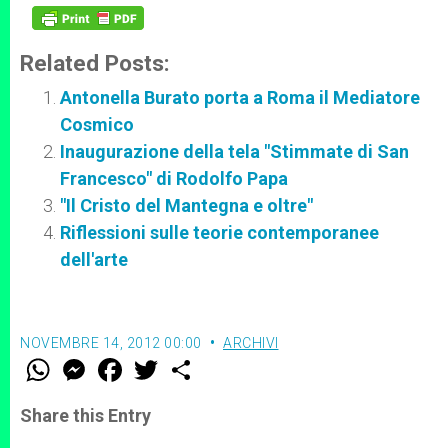
Related Posts:
Antonella Burato porta a Roma il Mediatore
Cosmico
Inaugurazione della tela "Stimmate di San
Francesco" di Rodolfo Papa
"Il Cristo del Mantegna e oltre"
Riflessioni sulle teorie contemporanee
dell'arte
NOVEMBRE 14, 2012 00:00
ARCHIVI
W
M
F
T
S
h
e
a
w
h
a
s
c
i
a
t
s
e
t
r
Share this Entry
s
e
b
t
e
A
n
o
e