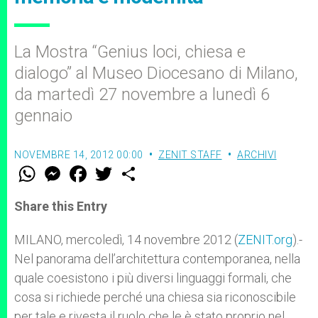
La Mostra “Genius loci, chiesa e
dialogo” al Museo Diocesano di Milano,
da martedì 27 novembre a lunedì 6
gennaio
NOVEMBRE 14, 2012 00:00
ZENIT STAFF
ARCHIVI
W
M
F
T
S
h
e
a
w
h
a
s
c
i
a
t
s
e
t
r
Share this Entry
s
e
b
t
e
A
n
o
e
p
g
o
r
MILANO, mercoledì, 14 novembre 2012 (
ZENIT.org
).-
p
e
k
Nel panorama dell’architettura contemporanea, nella
r
quale coesistono i più diversi linguaggi formali, che
cosa si richiede perché una chiesa sia riconoscibile
per tale e rivesta il ruolo che le è stato proprio nel