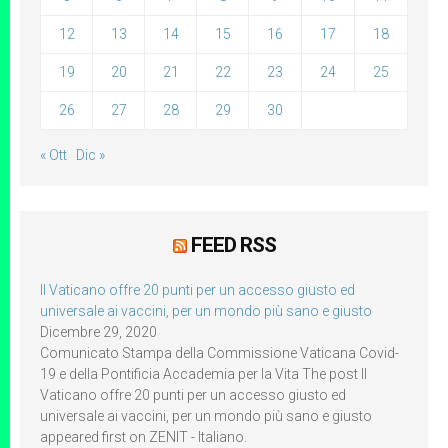
12
13
14
15
16
17
18
19
20
21
22
23
24
25
26
27
28
29
30
« Ott
Dic »
FEED RSS
Il Vaticano offre 20 punti per un accesso giusto ed
universale ai vaccini, per un mondo più sano e giusto
Dicembre 29, 2020
Comunicato Stampa della Commissione Vaticana Covid-
19 e della Pontificia Accademia per la Vita The post Il
Vaticano offre 20 punti per un accesso giusto ed
universale ai vaccini, per un mondo più sano e giusto
appeared first on ZENIT - Italiano.