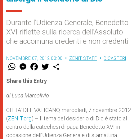
Durante l’Udienza Generale, Benedetto
XVI riflette sulla ricerca dell’Assoluto
che accomuna credenti e non credenti
NOVEMBRE 07, 2012 00:00
ZENIT STAFF
DICASTERI
W
M
F
T
S
h
e
a
w
h
a
s
c
i
a
t
s
e
t
r
Share this Entry
s
e
b
t
e
A
n
o
e
p
g
o
r
di Luca Marcolivio
p
e
k
r
CITTA’ DEL VATICANO, mercoledì, 7 novembre 2012
(
ZENIT.org
) – Il tema del desiderio di Dio è stato al
centro della catechesi di papa Benedetto XVI in
occasione dell’Udienza Generale di stamattina.