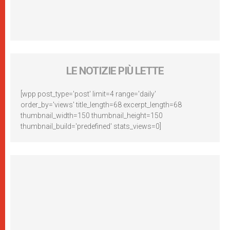
LE NOTIZIE PIÙ LETTE
[wpp post_type='post' limit=4 range='daily'
order_by='views' title_length=68 excerpt_length=68
thumbnail_width=150 thumbnail_height=150
thumbnail_build='predefined' stats_views=0]