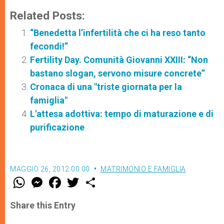
Related Posts:
“Benedetta l’infertilità che ci ha reso tanto
fecondi!”
Fertility Day. Comunità Giovanni XXIII: “Non
bastano slogan, servono misure concrete”
Cronaca di una "triste giornata per la
famiglia"
L'attesa adottiva: tempo di maturazione e di
purificazione
MAGGIO 26, 2012 00:00
MATRIMONIO E FAMIGLIA
W
M
F
T
S
h
e
a
w
h
a
s
c
i
a
t
s
e
t
r
Share this Entry
s
e
b
t
e
A
n
o
e