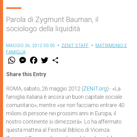
Parola di Zygmunt Bauman, il
sociologo della liquidità
MAGGIO 26, 2012 00:00
ZENIT STAFF
MATRIMONIO E
FAMIGLIA
W
M
F
T
S
h
e
a
w
h
a
s
c
i
a
t
s
e
t
r
Share this Entry
s
e
b
t
e
A
n
o
e
p
g
o
r
ROMA, sabato, 26 maggio 2012 (
ZENIT.org
).- «La
p
e
k
famiglia italiana è ancora un buon capitale sociale
r
comunitario», mentre «se non facciamo entrare 40
milioni di persone nei prossimi anni in Europa, il
nostro continente si dimezzerà». Lo ha affermato
questa mattina al Festival Biblico di Vicenza