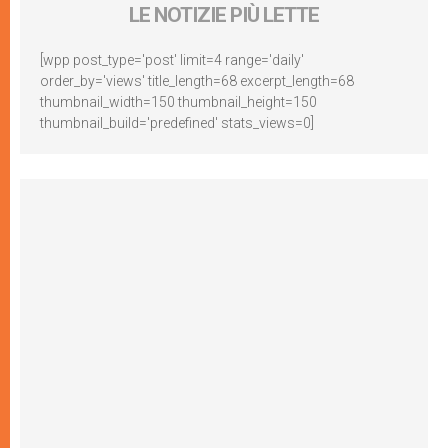
LE NOTIZIE PIÙ LETTE
[wpp post_type='post' limit=4 range='daily'
order_by='views' title_length=68 excerpt_length=68
thumbnail_width=150 thumbnail_height=150
thumbnail_build='predefined' stats_views=0]