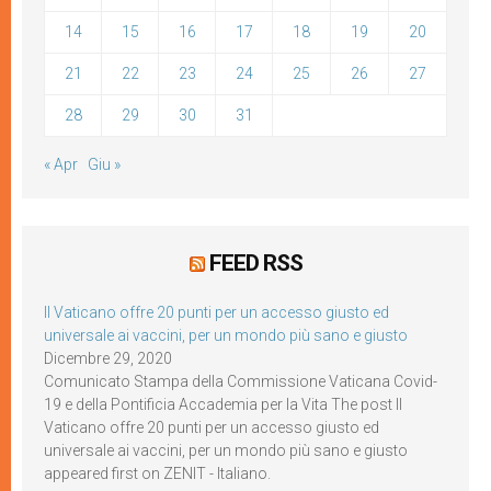
14
15
16
17
18
19
20
21
22
23
24
25
26
27
28
29
30
31
« Apr
Giu »
FEED RSS
Il Vaticano offre 20 punti per un accesso giusto ed
universale ai vaccini, per un mondo più sano e giusto
Dicembre 29, 2020
Comunicato Stampa della Commissione Vaticana Covid-
19 e della Pontificia Accademia per la Vita The post Il
Vaticano offre 20 punti per un accesso giusto ed
universale ai vaccini, per un mondo più sano e giusto
appeared first on ZENIT - Italiano.