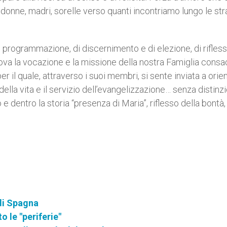
 donne, madri, sorelle verso quanti incontriamo lungo le st
i programmazione, di discernimento e di elezione, di rifles
ova la vocazione e la missione della nostra Famiglia consacr
r il quale, attraverso i suoi membri, si sente inviata a orie
della vita e il servizio dell’evangelizzazione… senza distinz
 e dentro la storia “presenza di Maria”, riflesso della bontà,
di Spagna
o le "periferie"