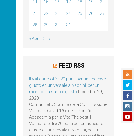
14
15
16
17
18
19
20
21
22
23
24
25
26
27
28
29
30
31
« Apr
Giu »
FEED RSS
Il Vaticano offre 20 punti per un accesso
giusto ed universale ai vaccini, per un
mondo più sano e giusto
Dicembre 29,
2020
Comunicato Stampa della Commissione
Vaticana Covid-19 e della Pontificia
Accademia per la Vita The post Il
Vaticano offre 20 punti per un accesso
giusto ed universale ai vaccini, per un