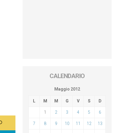
CALENDARIO
Maggio 2012
L
M
M
G
V
S
D
1
2
3
4
5
6
7
8
9
10
11
12
13