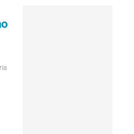
no
ria