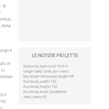
– le
e
enturi.
, Anna
mburgo e
LE NOTIZIE PIÙ LETTE
uto in
[wpp post_type='post' limit=4
 ci
range='daily' order_by='views'
lontari
title_length=68 excerpt_length=68
thumbnail_width=150
thumbnail_height=150
thumbnail_build='predefined'
a il
stats_views=0]
omo,
ci