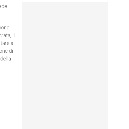
rade
sione
ata, il
ntare a
ione di
 della