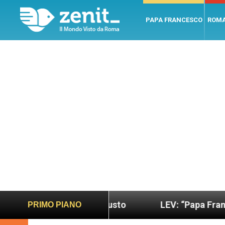
PAPA FRANCESCO
ROM
ndo più sano e giusto
LEV: “Papa Francesco. Un 
PRIMO PIANO