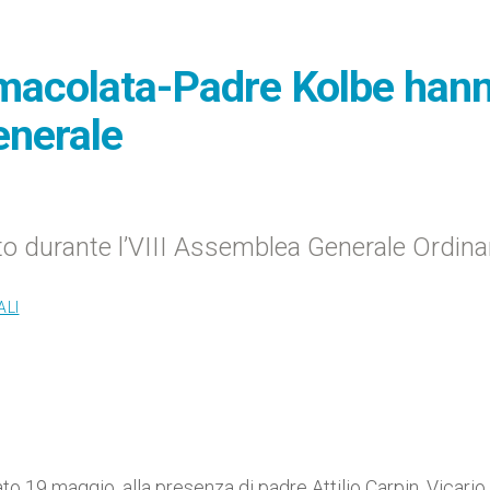
mmacolata-Padre Kolbe han
enerale
to durante l’VIII Assemblea Generale Ordina
ALI
ato 19 maggio, alla presenza di padre Attilio Carpin, Vicario