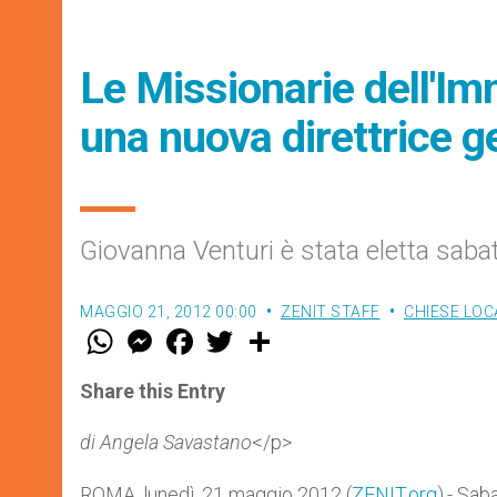
Le Missionarie dell'I
una nuova direttrice g
Giovanna Venturi è stata eletta saba
MAGGIO 21, 2012 00:00
ZENIT STAFF
CHIESE LOC
W
M
F
T
S
h
e
a
w
h
a
s
c
i
a
t
s
e
t
r
Share this Entry
s
e
b
t
e
A
n
o
e
p
g
o
r
di Angela Savastano
</p>
p
e
k
r
ROMA, lunedì, 21 maggio 2012 (
ZENIT.org
).- Sab