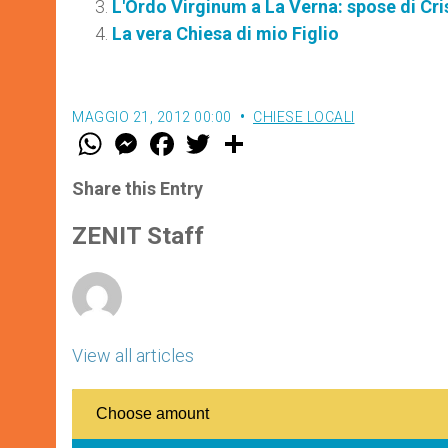
L'Ordo Virginum a La Verna: spose di Cri
La vera Chiesa di mio Figlio
MAGGIO 21, 2012 00:00
CHIESE LOCALI
W
M
F
T
S
h
e
a
w
h
a
s
c
i
a
t
s
e
t
r
Share this Entry
s
e
b
t
e
A
n
o
e
p
g
o
r
ZENIT Staff
p
e
k
r
View all articles