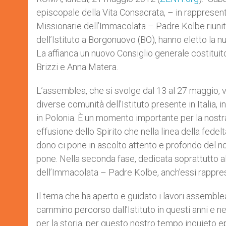
episcopale della Vita Consacrata, – in rappresent
Missionarie dell’Immacolata – Padre Kolbe riuni
dell’Istituto a Borgonuovo (BO), hanno eletto la n
La affianca un nuovo Consiglio generale costituito
Brizzi e Anna Matera.
L’assemblea, che si svolge dal 13 al 27 maggio, v
diverse comunità dell’Istituto presente in Italia, in
in Polonia. È un momento importante per la nostra
effusione dello Spirito che nella linea della fede
dono ci pone in ascolto attento e profondo del n
pone. Nella seconda fase, dedicata soprattutto al
dell’Immacolata – Padre Kolbe, anch’essi rappresent
Il tema che ha aperto e guidato i lavori assemble
cammino percorso dall’Istituto in questi anni e ne i
per la storia, per questo nostro tempo inquieto ep