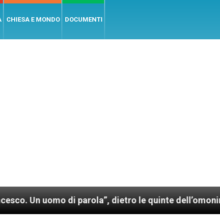
A
CHIESA E MONDO
DOCUMENTI
uomo di parola”, dietro le quinte dell’omonimo film 