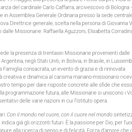
anza del cardinale Carlo Caffarra, arcivescovo di Bologna 
te in Assemblea Generale Ordinaria presso la sede central
uova Direttrice generale, scelta nella persona di Giovanna V
 dalle Missionarie: Raffaella Aguzzoni, Elisabetta Corradini
ede la presenza di trentasei Missionarie provenienti dalle
 Argentina, negli Stati Uniti, in Bolivia, in Brasile, in Lusse
 Famiglia consacrata, un evento di grazia e di rinnovata
ltà creativa e dinamica al carisma mariano-missionario ricev
ostro tempo per dare risposte concrete alle sfide che esso
la programmazione futura, alle Missionarie si uniscono i Vo
ativi delle varie nazioni in cui l’Istituto opera.
ari:
Con il mondo nel cuore, con il cuore nel mondo
sintetizz
ndica già gli orizzonti futuri. È la
passione
per Dio, per l’u
pure alla ricerca di senso e di felicità. Forza d’amore che 