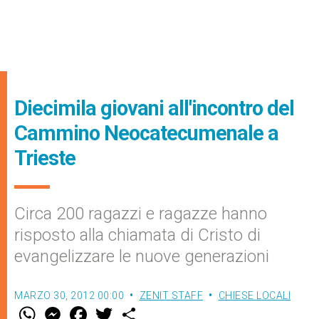
Diecimila giovani all'incontro del
Cammino Neocatecumenale a
Trieste
Circa 200 ragazzi e ragazze hanno
risposto alla chiamata di Cristo di
evangelizzare le nuove generazioni
MARZO 30, 2012 00:00
ZENIT STAFF
CHIESE LOCALI
W
M
F
T
S