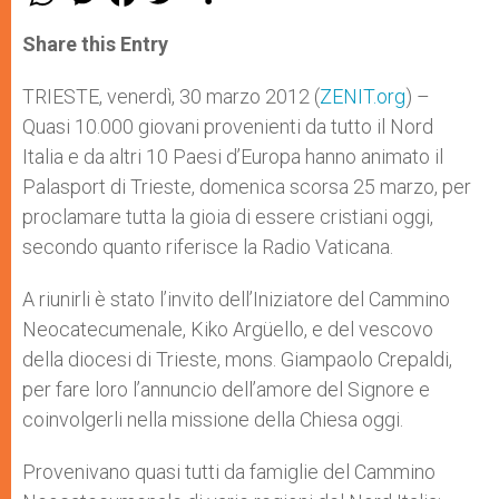
h
e
a
w
h
a
s
c
i
a
t
s
e
t
r
Share this Entry
s
e
b
t
e
A
n
o
e
p
g
o
r
TRIESTE, venerdì, 30 marzo 2012 (
ZENIT.org
) –
p
e
k
Quasi 10.000 giovani provenienti da tutto il Nord
r
Italia e da altri 10 Paesi d’Europa hanno animato il
Palasport di Trieste, domenica scorsa 25 marzo, per
proclamare tutta la gioia di essere cristiani oggi,
secondo quanto riferisce la Radio Vaticana.
A riunirli è stato l’invito dell’Iniziatore del Cammino
Neocatecumenale, Kiko Argüello, e del vescovo
della diocesi di Trieste, mons. Giampaolo Crepaldi,
per fare loro l’annuncio dell’amore del Signore e
coinvolgerli nella missione della Chiesa oggi.
Provenivano quasi tutti da famiglie del Cammino