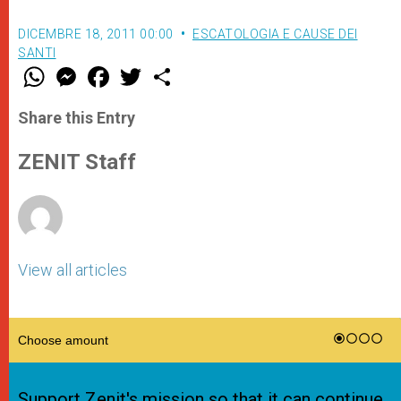
DICEMBRE 18, 2011 00:00
ESCATOLOGIA E CAUSE DEI
SANTI
W
M
F
T
S
h
e
a
w
h
a
s
c
i
a
t
s
e
t
r
Share this Entry
s
e
b
t
e
A
n
o
e
p
g
o
r
ZENIT Staff
p
e
k
r
View all articles