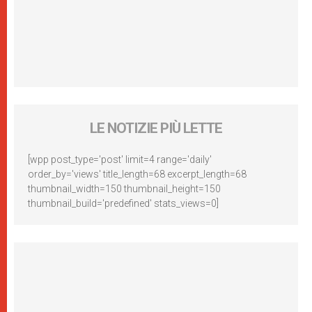
LE NOTIZIE PIÙ LETTE
[wpp post_type='post' limit=4 range='daily'
order_by='views' title_length=68 excerpt_length=68
thumbnail_width=150 thumbnail_height=150
thumbnail_build='predefined' stats_views=0]