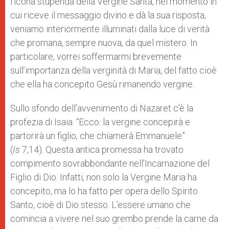
l’icona stupenda della Vergine Santa, nel momento in
cui riceve il messaggio divino e dà la sua risposta,
veniamo interiormente illuminati dalla luce di verità
che promana, sempre nuova, da quel mistero. In
particolare, vorrei soffermarmi brevemente
sull’importanza della verginità di Maria, del fatto cioè
che ella ha concepito Gesù rimanendo vergine.
Sullo sfondo dell’avvenimento di Nazaret c’è la
profezia di Isaia. “Ecco: la vergine concepirà e
partorirà un figlio, che chiamerà Emmanuele”
(
Is
7,14). Questa antica promessa ha trovato
compimento sovrabbondante nell’Incarnazione del
Figlio di Dio. Infatti, non solo la Vergine Maria ha
concepito, ma lo ha fatto per opera dello Spirito
Santo, cioè di Dio stesso. L’essere umano che
comincia a vivere nel suo grembo prende la carne da