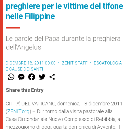
preghiere per le vittime del tifone
nelle Filippine
Le parole del Papa durante la preghiera
dell’Angelus
DICEMBRE 18, 2011 00:00
ZENIT STAFF
ESCATOLOGIA
E CAUSE DEI SANTI
W
M
F
T
S
h
e
a
w
h
a
s
c
i
a
t
s
e
t
r
Share this Entry
s
e
b
t
e
A
n
o
e
p
g
o
r
CITTA’ DEL VATICANO, domenica, 18 dicembre 2011
p
e
k
(
ZENIT.org
r
) – Di ritorno dalla visita pastorale alla
Casa Circondariale Nuovo Complesso di Rebibbia, a
mezzogiorno di oggi, quarta domenica di Avvento, il