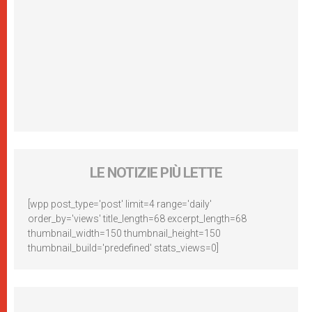
LE NOTIZIE PIÙ LETTE
[wpp post_type='post' limit=4 range='daily'
order_by='views' title_length=68 excerpt_length=68
thumbnail_width=150 thumbnail_height=150
thumbnail_build='predefined' stats_views=0]