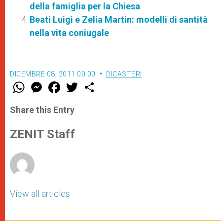
della famiglia per la Chiesa
Beati Luigi e Zelia Martin: modelli di santità
nella vita coniugale
DICEMBRE 08, 2011 00:00
DICASTERI
W
M
F
T
S
h
e
a
w
h
a
s
c
i
a
t
s
e
t
r
Share this Entry
s
e
b
t
e
A
n
o
e
p
g
o
r
ZENIT Staff
p
e
k
r
View all articles