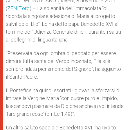
CITTA’ DEL VATICANO, giovedì, 8 novembre 2011
p
e
k
(
ZENIT.org
r
) – La solennità dell’Immacolata “ci
ricorda la singolare adesione di Maria al progetto
salvifico di Dio”. Lo ha detto papa Benedetto XVI al
termine dell’Udienza Generale di ieri, durante i saluti
ai pellegrini di lingua italiana.
“Preservata da ogni ombra di peccato per essere
dimora tutta santa del Verbo incarnato, Ella si è
sempre fidata pienamente del Signore”, ha aggiunto
il Santo Padre.
Il Pontefice ha quindi esortati i giovani a sforzarsi di
imitare la Vergine Maria “con cuore puro e limpido,
lasciandovi plasmare da Dio che anche in voi intende
‘fare grandi cose’ (cfr Lc 1,49)”.
Un altro saluto speciale Benedetto XVI l’ha rivolto