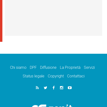
Chi siamo
DPF
Diffusione
La Proprietà
Servizi
Status legale
Copyright
Contattaci