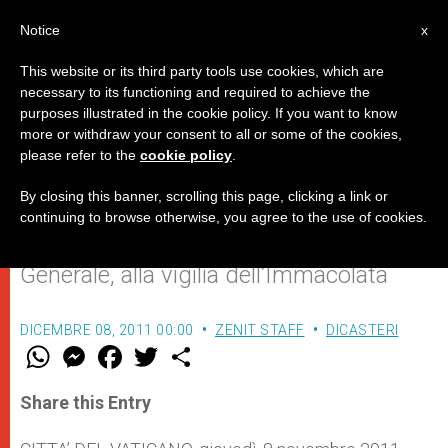
IT
Notice
x
This website or its third party tools use cookies, which are
necessary to its functioning and required to achieve the
purposes illustrated in the cookie policy. If you want to know
Il Papa invita i giovani a imitare le
more or withdraw your consent to all or some of the cookies,
please refer to the
cookie policy
.
virtù di Maria
By closing this banner, scrolling this page, clicking a link or
continuing to browse otherwise, you agree to the use of cookies.
L’esortazione al termine dell’Udienza
Generale, alla vigilia dell’Immacolata
DICEMBRE 08, 2011 00:00
ZENIT STAFF
DICASTERI
W
M
F
T
S
h
e
a
w
h
a
s
c
i
a
t
s
e
t
r
Share this Entry
s
e
b
t
e
A
n
o
e
p
g
o
r