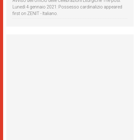
Avviso dell’Ufficio delle Celebrazioni Liturgiche The post
Lunedì 4 gennaio 2021: Possesso cardinalizio appeared
first on ZENIT - Italiano.