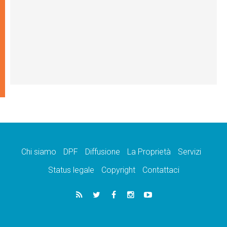
Chi siamo
DPF
Diffusione
La Proprietà
Servizi
Status legale
Copyright
Contattaci