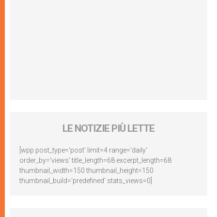
LE NOTIZIE PIÙ LETTE
[wpp post_type='post' limit=4 range='daily'
order_by='views' title_length=68 excerpt_length=68
thumbnail_width=150 thumbnail_height=150
thumbnail_build='predefined' stats_views=0]