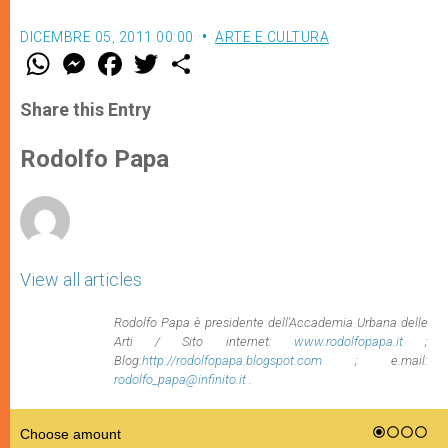
DICEMBRE 05, 2011 00:00
ARTE E CULTURA
W
M
F
T
S
h
e
a
w
h
a
s
c
i
a
t
s
e
t
r
Share this Entry
s
e
b
t
e
A
n
o
e
p
g
o
r
Rodolfo Papa
p
e
k
r
View all articles
Rodolfo Papa è presidente dell'Accademia Urbana delle
Arti / Sito internet:
www.rodolfopapa.it
;
Blog:
http://rodolfopapa.blogspot.com
; e.mail:
rodolfo_papa@infinito.it
.