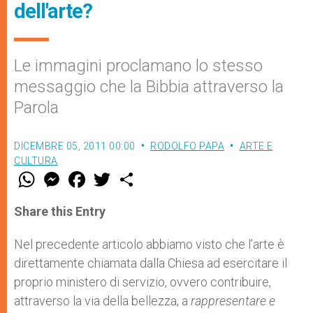
dell'arte?
Le immagini proclamano lo stesso
messaggio che la Bibbia attraverso la
Parola
DICEMBRE 05, 2011 00:00
RODOLFO PAPA
ARTE E
CULTURA
W
M
F
T
S
h
e
a
w
h
a
s
c
i
a
t
s
e
t
r
Share this Entry
s
e
b
t
e
A
n
o
e
p
g
o
r
Nel precedente articolo abbiamo visto che l’arte è
p
e
k
direttamente chiamata dalla Chiesa ad esercitare il
r
proprio ministero di servizio, ovvero contribuire,
attraverso la via della bellezza, a
rappresentare e