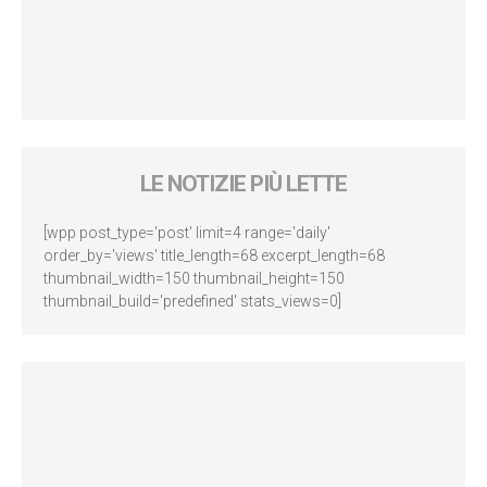
LE NOTIZIE PIÙ LETTE
[wpp post_type='post' limit=4 range='daily'
order_by='views' title_length=68 excerpt_length=68
thumbnail_width=150 thumbnail_height=150
thumbnail_build='predefined' stats_views=0]