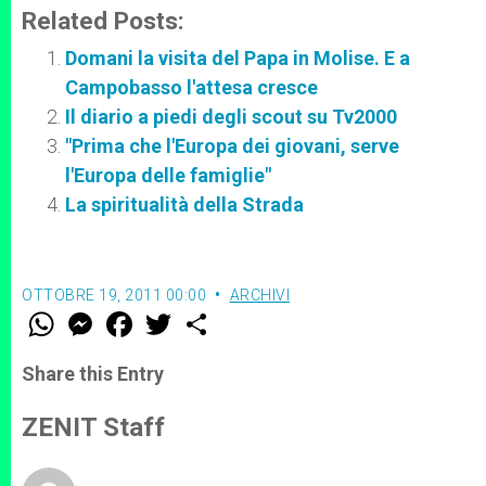
Related Posts:
Domani la visita del Papa in Molise. E a
Campobasso l'attesa cresce
Il diario a piedi degli scout su Tv2000
"Prima che l'Europa dei giovani, serve
l'Europa delle famiglie"
La spiritualità della Strada
OTTOBRE 19, 2011 00:00
ARCHIVI
W
M
F
T
S
h
e
a
w
h
a
s
c
i
a
t
s
e
t
r
Share this Entry
s
e
b
t
e
A
n
o
e
p
g
o
r
ZENIT Staff
p
e
k
r