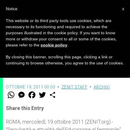
IT
Notice
x
This website or its third party tools use cookies, which are
necessary to its functioning and required to achieve the
purposes illustrated in the cookie policy. If you want to know
A Roma una tavola rotonda
more or withdraw your consent to all or some of the cookies,
please refer to the
cookie policy
.
sull'educazione al femminile
By closing this banner, scrolling this page, clicking a link or
continuing to browse otherwise, you agree to the use of cookies.
Sabato 22 ottobre
OTTOBRE 19, 2011 00:00
ZENIT STAFF
ARCHIVI
W
M
F
T
S
h
e
a
w
h
a
s
c
i
a
t
s
e
t
r
Share this Entry
s
e
b
t
e
A
n
o
e
p
g
o
r
ROMA, mercoledì, 19 ottobre 2011 (ZENIT.org).-
p
e
k
“Peculiarità e attualità dell’Educazione al femminile”
r