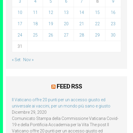
3
4
5
6
7
8
9
10
11
12
13
14
15
16
17
18
19
20
21
22
23
24
25
26
27
28
29
30
31
« Set
Nov »
FEED RSS
Il Vaticano offre 20 punti per un accesso giusto ed
universale ai vaccini, per un mondo più sano e giusto
Dicembre 29, 2020
Comunicato Stampa della Commissione Vaticana Covid-
19 e della Pontificia Accademia per la Vita The post Il
Vaticano offre 20 punti per un accesso giusto ed