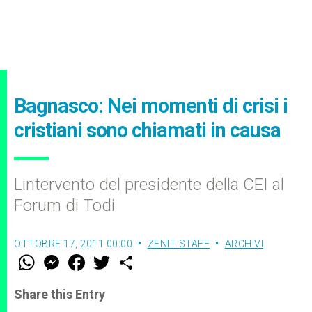
Bagnasco: Nei momenti di crisi i
cristiani sono chiamati in causa
Lintervento del presidente della CEI al
Forum di Todi
OTTOBRE 17, 2011 00:00
ZENIT STAFF
ARCHIVI
W
M
F
T
S
h
e
a
w
h
a
s
c
i
a
t
s
e
t
r
Share this Entry
s
e
b
t
e