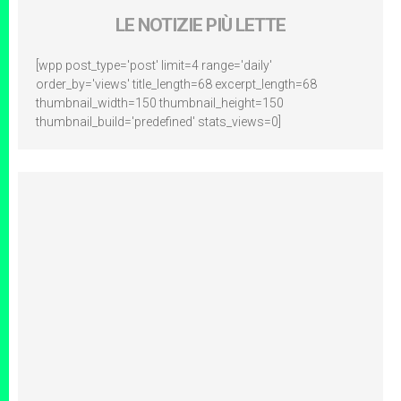
LE NOTIZIE PIÙ LETTE
[wpp post_type='post' limit=4 range='daily'
order_by='views' title_length=68 excerpt_length=68
thumbnail_width=150 thumbnail_height=150
thumbnail_build='predefined' stats_views=0]