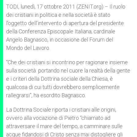
A
n
o
e
p
g
o
r
TODI, lunedì, 17 ottobre 2011 (ZENIT.org) – Il ruolo
p
e
k
dei cristiani in politica e nella società è stato
r
l’oggetto dell’intervento di apertura del presidente
della Conferenza Episcopale Italiana, cardinale
Angelo Bagnasco, in occasione del Forum del
Mondo del Lavoro.
“Che dei cristiani si incontrino per ragionare insieme
sulla società portando nel cuore la realtà della gente
e i criteri della Dottrina sociale della Chiesa, è
qualcosa di cui tutti dovrebbero semplicemente
rallegrarsi”, ha esordito Bagnasco.
La Dottrina Sociale riporta i cristiani alle origini,
ovvero alla vocazione di Pietro “chiamato ad
attraversare il mare del tempo, a camminare sulle
acque fidandosi di Cristo senza mai distogliere gli