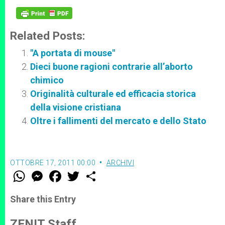
Related Posts:
"A portata di mouse"
Dieci buone ragioni contrarie all’aborto
chimico
Originalità culturale ed efficacia storica
della visione cristiana
Oltre i fallimenti del mercato e dello Stato
OTTOBRE 17, 2011 00:00
ARCHIVI
W
M
F
T
S
h
e
a
w
h
a
s
c
i
a
t
s
e
t
r
Share this Entry
s
e
b
t
e
A
n
o
e
p
g
o
r
ZENIT Staff