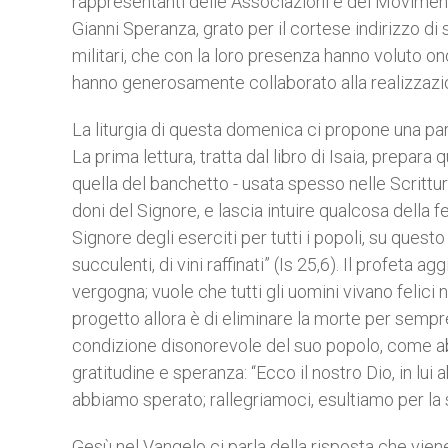
rappresentanti delle Associazioni e dei Movimenti
Gianni Speranza, grato per il cortese indirizzo di 
militari, che con la loro presenza hanno voluto o
hanno generosamente collaborato alla realizzazio
La liturgia di questa domenica ci propone una para
La prima lettura, tratta dal libro di Isaia, prepar
quella del banchetto - usata spesso nelle Scrittu
doni del Signore, e lascia intuire qualcosa della f
Signore degli eserciti per tutti i popoli, su quest
succulenti, di vini raffinati” (Is 25,6). Il profeta a
vergogna; vuole che tutti gli uomini vivano felici 
progetto allora è di eliminare la morte per sempre
condizione disonorevole del suo popolo, come ab
gratitudine e speranza: “Ecco il nostro Dio, in lui
abbiamo sperato; rallegriamoci, esultiamo per la s
Gesù nel Vangelo ci parla della risposta che viene 