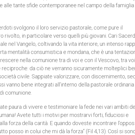
e alle tante sfide contemporanee nel campo della famiglia 
erdoti svolgono il loro servizio pastorale, come pure il
rivolto, in particolare verso quelli più giovani. Cari Sacerdo
ale nel Vangelo, coltivando la vita interiore, un intenso rap
rta mentalità consumistica e mondana, che è una tentazio
crescere nella comunione tra di voi e con il Vescovo, tra voi
ne reciproche: da ciò ne verranno sicuramente molteplici be
 società civile. Sappiate valorizzare, con discernimento, se
essi vanno bene integrati all’interno della pastorale ordinaria
o di comunione.
biate paura di vivere e testimoniare la fede nei vari ambiti de
umana! Avete tutti i motivi per mostrarvi forti, fiduciosi e
 alla forza della carità. E quando doveste incontrare l’oppos
tto posso in colui che mi dà la forza” (Fil 4,13). Così si son