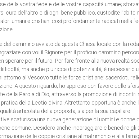
rse della vostra fede e delle vostre capacità umane; sforza
i cura dell’altro e di ogni bene pubblico, custodite l’abito 
alori umani e cristiani così profondamente radicati nella f
azione.
mine del cammino avviato da questa Chiesa locale con la red
ngraziare con voi il Signore per il proficuo cammino percor
n sperare per il futuro. Per fare fronte alla nuova realtà so
 difficoltà, ma anche più ricca di potenzialità, è necessario 
ttorno al Vescovo tutte le forze cristiane: sacerdoti, reli
zione. A questo riguardo, ho appreso con favore dello sforz
e della Parola di Dio, attraverso la promozione di incontri 
la pratica della Lectio divina. Altrettanto opportuna è anche 
qualità articolata della proposta, sia per la sua capillare
iative scaturisca una nuova generazione di uomini e donne 
l bene comune. Desidero anche incoraggiare e benedire gli 
formazione delle coppie cristiane al matrimonio e alla famigl