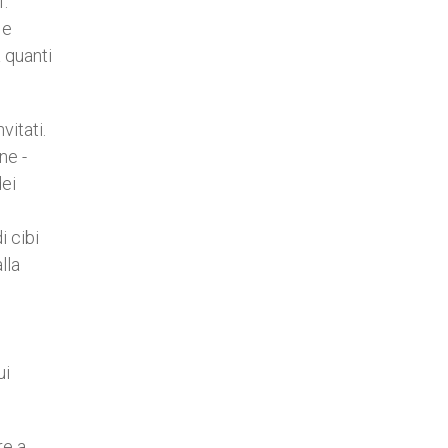
f.
 e
 quanti
vitati.
ne -
dei
i cibi
lla
ui
re a