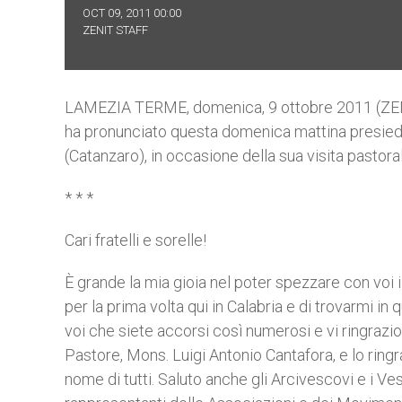
OCT 09, 2011 00:00
ZENIT STAFF
LAMEZIA TERME, domenica, 9 ottobre 2011 (ZENIT
ha pronunciato questa domenica mattina presied
(Catanzaro), in occasione della sua visita pastoral
* * *
Cari fratelli e sorelle!
È grande la mia gioia nel poter spezzare con voi il
per la prima volta qui in Calabria e di trovarmi in
voi che siete accorsi così numerosi e vi ringrazio
Pastore, Mons. Luigi Antonio Cantafora, e lo ringr
nome di tutti. Saluto anche gli Arcivescovi e i Vesc