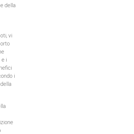
e della
ti, vi
porto
ne
 e i
nefici
condo i
 della
lla
izione
o