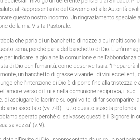
 ecclesiali. Rivolgo un deferente pensiero al Sindaco, Pro
saluto, al Rappresentante del Governo ed alle Autorità civili
norare questo nostro incontro. Un ringraziamento speciale a
ne della mia Visita Pastorale.
bola che parla di un banchetto di nozze a cui molti sono in
a questo tema, perché parla del banchetto di Dio. È un’immagi
re per indicare la gioia nella comunione e nell’abbondanza 
esta di Dio con l’umanità, come descrive Isaia: “Preparerà il
o monte, un banchetto di grasse vivande…di vini eccellenti, d
ggiunge che l’intenzione di Dio è di porre fine alla tristezza e a
nell’amore verso di Lui e nella comunione reciproca; il suo
, di asciugare le lacrime su ogni volto, di far scomparire la
biamo ascoltato (vv. 7-8). Tutto questo suscita profonda
 abbiamo sperato perché ci salvasse; questi è il Signore in c
ua salvezza” (v. 9).
data all’invito di Dio - rappresentato da un re - a partecipa