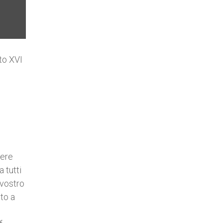
to XVI
sere
 tutti
 vostro
lto a