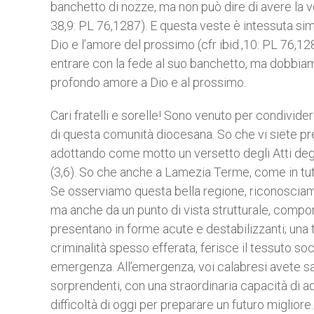
banchetto di nozze, ma non può dire di avere la v
38,9: PL 76,1287). E questa veste è intessuta simbo
Dio e l’amore del prossimo (cfr ibid.,10: PL 76,12
entrare con la fede al suo banchetto, ma dobbiamo 
profondo amore a Dio e al prossimo.
Cari fratelli e sorelle! Sono venuto per condivider
di questa comunità diocesana. So che vi siete pre
adottando come motto un versetto degli Atti degl
(3,6). So che anche a Lamezia Terme, come in tutt
Se osserviamo questa bella regione, riconosciamo
ma anche da un punto di vista strutturale, compor
presentano in forme acute e destabilizzanti; un
criminalità spesso efferata, ferisce il tessuto soc
emergenza. All’emergenza, voi calabresi avete sa
sorprendenti, con una straordinaria capacità di 
difficoltà di oggi per preparare un futuro miglio