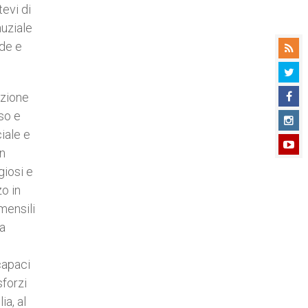
tevi di
nuziale
ede e
azione
so e
ciale e
un
giosi e
o in
mensili
la
capaci
sforzi
ia, al