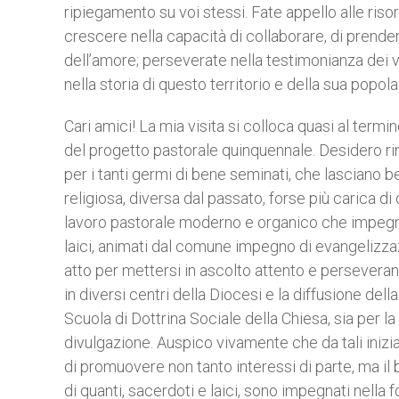
ripiegamento su voi stessi. Fate appello alle riso
crescere nella capacità di collaborare, di prenders
dell’amore; perseverate nella testimonianza dei v
nella storia di questo territorio e della sua popol
Cari amici! La mia visita si colloca quasi al ter
del progetto pastorale quinquennale. Desidero ri
per i tanti germi di bene seminati, che lasciano be
religiosa, diversa dal passato, forse più carica di
lavoro pastorale moderno e organico che impegni a
laici, animati dal comune impegno di evangelizza
atto per mettersi in ascolto attento e perseverant
in diversi centri della Diocesi e la diffusione del
Scuola di Dottrina Sociale della Chiesa, sia per la 
divulgazione. Auspico vivamente che da tali iniz
di promuovere non tanto interessi di parte, ma i
di quanti, sacerdoti e laici, sono impegnati nella 