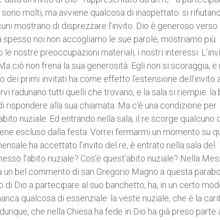
 sono molti, ma avviene qualcosa di inaspettato: si rifiutano
lcuni mostrano di disprezzare l’invito. Dio è generoso verso d
a, ma spesso noi non accogliamo le sue parole, mostriamo più
e nostre preoccupazioni materiali, i nostri interessi. L’inv
. Ma ciò non frena la sua generosità. Egli non si scoraggia, 
to dei primi invitati ha come effetto l’estensione dell’invito a 
vi radunano tutti quelli che trovano, e la sala si riempie: la
tà di rispondere alla sua chiamata. Ma c’è una condizione per
bito nuziale. Ed entrando nella sala, il re scorge qualcuno 
 viene escluso dalla festa. Vorrei fermarmi un momento su 
e ha accettato l’invito del re, è entrato nella sala del
messo l’abito nuziale? Cos’è quest’abito nuziale? Nella Mes
 a un bel commento di san Gregorio Magno a questa parabol
 di Dio a partecipare al suo banchetto, ha, in un certo modo
manca qualcosa di essenziale: la veste nuziale, che è la carit
dunque, che nella Chiesa ha fede in Dio ha già preso parte 