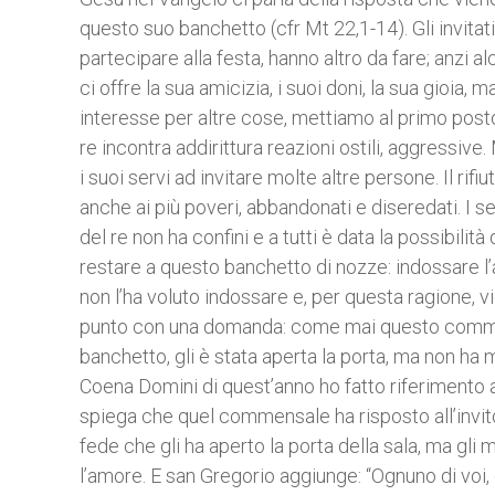
questo suo banchetto (cfr Mt 22,1-14). Gli invitati
partecipare alla festa, hanno altro da fare; anzi a
ci offre la sua amicizia, i suoi doni, la sua gioi
interesse per altre cose, mettiamo al primo posto l
re incontra addirittura reazioni ostili, aggressive
i suoi servi ad invitare molte altre persone. Il rifiu
anche ai più poveri, abbandonati e diseredati. I ser
del re non ha confini e a tutti è data la possibili
restare a questo banchetto di nozze: indossare l’a
non l’ha voluto indossare e, per questa ragione,
punto con una domanda: come mai questo commensal
banchetto, gli è stata aperta la porta, ma non ha 
Coena Domini di quest’anno ho fatto riferimento
spiega che quel commensale ha risposto all’invito
fede che gli ha aperto la porta della sala, ma gli 
l’amore. E san Gregorio aggiunge: “Ognuno di voi, 