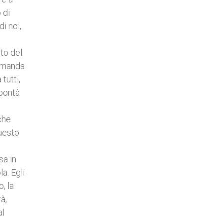
 di
i noi,
ito del
e manda
tutti,
 bontà
che
questo
sa in
a. Egli
, la
à,
al