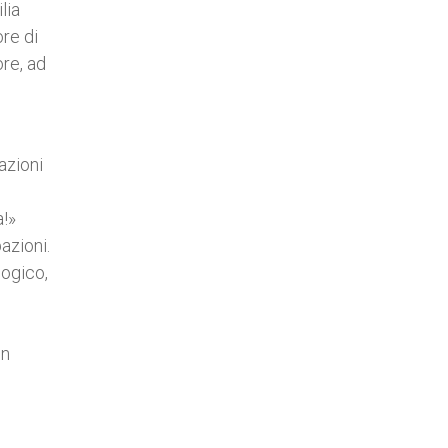
lia
ore di
ore, ad
azioni
a!»
azioni.
logico,
in