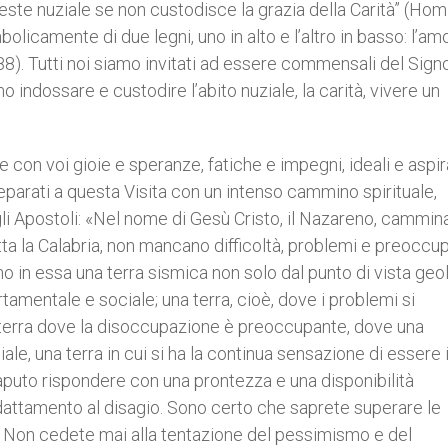
este nuziale se non custodisce la grazia della Carità” (Homi
licamente di due legni, uno in alto e l’altro in basso: l’am
88). Tutti noi siamo invitati ad essere commensali del Sign
indossare e custodire l’abito nuziale, la carità, vivere un
e con voi gioie e speranze, fatiche e impegni, ideali e aspir
parati a questa Visita con un intenso cammino spirituale,
i Apostoli: «Nel nome di Gesù Cristo, il Nazareno, cammin
a la Calabria, non mancano difficoltà, problemi e preoccup
 in essa una terra sismica non solo dal punto di vista geo
tamentale e sociale; una terra, cioè, dove i problemi si
a terra dove la disoccupazione è preoccupante, dove una
iale, una terra in cui si ha la continua sensazione di essere 
puto rispondere con una prontezza e una disponibilità
adattamento al disagio. Sono certo che saprete superare le
re. Non cedete mai alla tentazione del pessimismo e del