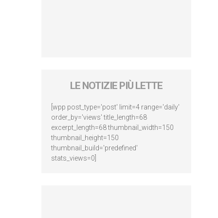
LE NOTIZIE PIÙ LETTE
[wpp post_type='post' limit=4 range='daily'
order_by='views' title_length=68
excerpt_length=68 thumbnail_width=150
thumbnail_height=150
thumbnail_build='predefined'
stats_views=0]