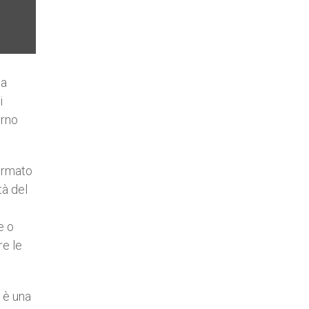
ta
i
erno
fermato
tà del
e o
re le
 è una