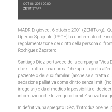
OCT 06, 2011 00:00
ZENIT STAFF
MADRID, giovedì, 6 ottobre 2001 (ZENIT.org).- Qu
Operaio Spagnolo (PSOE) ha confermato che inclu
regolamentazione dei diritti della persona di fron
Rodríguez Zapatero.
Santiago Díez, portavoce della campagna “Vida Di
che si tratta di una norma “che apre la porta all'
paziente o dei suoi familiari (anche se si tratta d
sedazione palliativa come diritto senza limiti (in
irregolari) e dà al medico la possibilità di decide
informazioni che le vengono fornite' senza bisogno 
In definitiva, ha spiegato Díez, “l'introduzione 