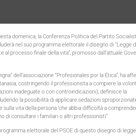
esta domenica, la Conferenza Politica del Partito Socialis
derà nel suo programma elettorale il disegno di “Legge d
te al processo finale della vita”, promosso dall'attuale Gov
gna” dell'associazione “Profesionales por la Ética”, ha af
eutanasia, costringendo il professionista a compiere la volon
i azioni inadeguate o con controindicazioni), definisce la
cludendo la possibilità di applicare sedazioni sproporzionat
re sulla vita della persona 'che abbia difficoltà a comprende
di consultare i familiari o altri professionisti”.
nel programma elettorale del PSOE di questo disegno di legge