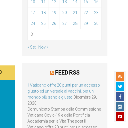
10
11
12
13
14
15
16
17
18
19
20
21
22
23
24
25
26
27
28
29
30
31
« Set
Nov »
FEED RSS
Il Vaticano offre 20 punti per un accesso
giusto ed universale ai vaccini, per un
mondo più sano e giusto
Dicembre 29,
2020
Comunicato Stampa della Commissione
Vaticana Covid-19 e della Pontificia
Accademia per la Vita The post Il
Vaticano offre 20 punti per un accesso