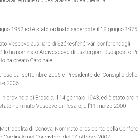
rica al termine di questa assemblea plenaria.
iugno 1952 ed è stato ordinato sacerdote il 18 giugno 1975
ato Vescovo ausiliare di Székesfehérvár, conferendogli
2002 lo ha nominato Arcivescovo di Esztergom-Budapest e P
lo ha creato Cardinale.
rese dal settembre 2005 e Presidente del Consiglio delle
bre 2006.
in provincia di Brescia, il 14 gennaio 1943, ed è stato ordi
è stato nominato Vescovo di Pesaro, e l’11 marzo 2000
 Metropolita di Genova. Nominato presidente della Confer
to Cardinale nel Concistoro del 24 ottobre 2007.