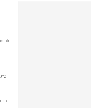
.
rimate
nato
enza