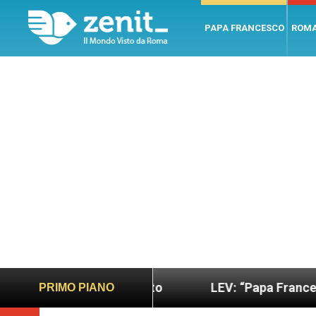
PAPA FRANCESCO
ROM
iù sano e giusto
LEV: “Papa Francesco. Un uomo
PRIMO PIANO