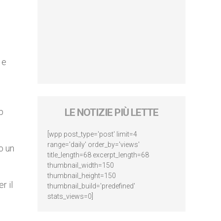
 e
p
LE NOTIZIE PIÙ LETTE
[wpp post_type='post' limit=4
range='daily' order_by='views'
o un
title_length=68 excerpt_length=68
thumbnail_width=150
thumbnail_height=150
r il
thumbnail_build='predefined'
stats_views=0]