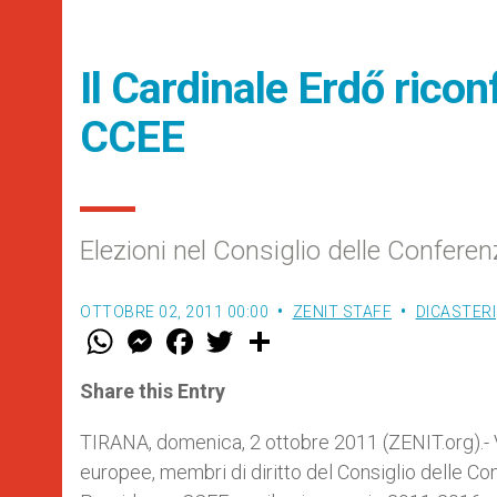
Il Cardinale Erdő rico
CCEE
Elezioni nel Consiglio delle Confere
OTTOBRE 02, 2011 00:00
ZENIT STAFF
DICASTERI
W
M
F
T
S
h
e
a
w
h
a
s
c
i
a
t
s
e
t
r
Share this Entry
s
e
b
t
e
A
n
o
e
p
g
o
r
TIRANA, domenica, 2 ottobre 2011 (ZENIT.org).- 
p
e
k
europee, membri di diritto del Consiglio delle Co
r