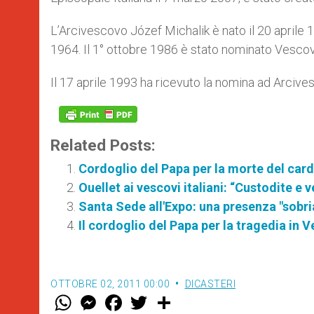
L’Arcivescovo Józef Michalik è nato il 20 aprile
1964. Il 1° ottobre 1986 è stato nominato Vescovo
Il 17 aprile 1993 ha ricevuto la nomina ad Arciv
Related Posts:
Cordoglio del Papa per la morte del car
Ouellet ai vescovi italiani: “Custodite e 
Santa Sede all'Expo: una presenza "sobria
Il cordoglio del Papa per la tragedia in 
OTTOBRE 02, 2011 00:00
DICASTERI
W
M
F
T
S
h
e
a
w
h