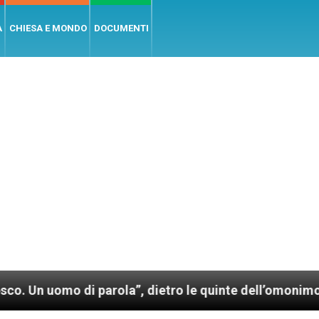
A
CHIESA E MONDO
DOCUMENTI
 di parola”, dietro le quinte dell’omonimo film di Wi