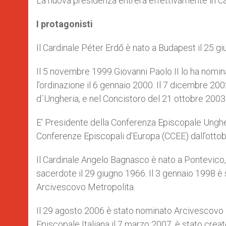
La nuova presidenza entrerà effettivamente in ca
I protagonisti
Il Cardinale Péter Erdő è nato a Budapest il 25 g
Il 5 novembre 1999 Giovanni Paolo II lo ha nomin
l’ordinazione il 6 gennaio 2000. Il 7 dicembre 
d´Ungheria, e nel Concistoro del 21 ottobre 2003 
E’ Presidente della Conferenza Episcopale Unghe
Conferenze Episcopali d’Europa (CCEE) dall’otto
Il Cardinale Angelo Bagnasco è nato a Pontevico, 
sacerdote il 29 giugno 1966. Il 3 gennaio 1998 
Arcivescovo Metropolita.
Il 29 agosto 2006 è stato nominato Arcivescovo
Episcopale Italiana il 7 marzo 2007, è stato crea