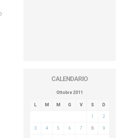
o
CALENDARIO
Ottobre 2011
L
M
M
G
V
S
D
1
2
3
4
5
6
7
8
9