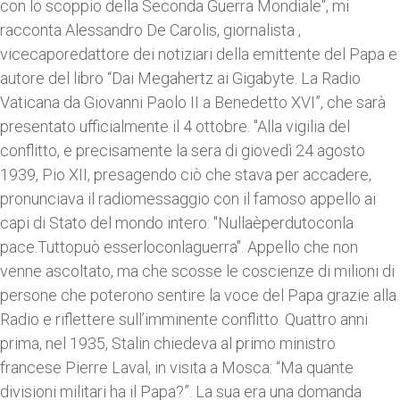
con lo scoppio della Seconda Guerra Mondiale", mi
racconta Alessandro De Carolis, giornalista ,
vicecaporedattore dei notiziari della emittente del Papa e
autore del libro “Dai Megahertz ai Gigabyte. La Radio
Vaticana da Giovanni Paolo II a Benedetto XVI”, che sarà
presentato ufficialmente il 4 ottobre. "Alla vigilia del
conflitto, e precisamente la sera di giovedì 24 agosto
1939, Pio XII, presagendo ciò che stava per accadere,
pronunciava il radiomessaggio con il famoso appello ai
capi di Stato del mondo intero: "Nullaèperdutoconla
pace.Tuttopuò esserloconlaguerra". Appello che non
venne ascoltato, ma che scosse le coscienze di milioni di
persone che poterono sentire la voce del Papa grazie alla
Radio e riflettere sull’imminente conflitto. Quattro anni
prima, nel 1935, Stalin chiedeva al primo ministro
francese Pierre Laval, in visita a Mosca: “Ma quante
divisioni militari ha il Papa?”. La sua era una domanda