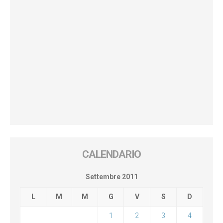
CALENDARIO
Settembre 2011
L
M
M
G
V
S
D
1
2
3
4