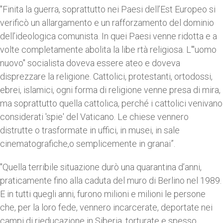
"Finita la guerra, soprattutto nei Paesi dell’Est Europeo si
verificò un allargamento e un rafforzamento del dominio
dell’ideologica comunista. In quei Paesi venne ridotta e a
volte completamente abolita la libe rtà religiosa. L'"uomo
nuovo" socialista doveva essere ateo e doveva
disprezzare la religione. Cattolici, protestanti, ortodossi,
ebrei, islamici, ogni forma di religione venne presa di mira,
ma soprattutto quella cattolica, perché i cattolici venivano
considerati 'spie' del Vaticano. Le chiese vennero
distrutte o trasformate in uffici, in musei, in sale
cinematografiche,o semplicemente in granai”.
"Quella terribile situazione durò una quarantina d’anni,
praticamente fino alla caduta del muro di Berlino nel 1989.
E in tutti quegli anni, furono milioni e milioni le persone
che, per la loro fede, vennero incarcerate, deportate nei
campi di rieducazione in Siberia, torturate e spesso