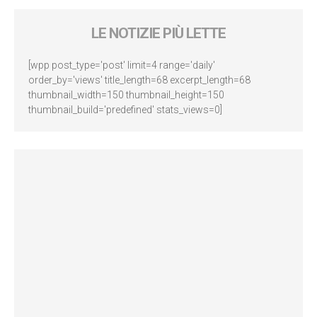
LE NOTIZIE PIÙ LETTE
[wpp post_type='post' limit=4 range='daily'
order_by='views' title_length=68 excerpt_length=68
thumbnail_width=150 thumbnail_height=150
thumbnail_build='predefined' stats_views=0]