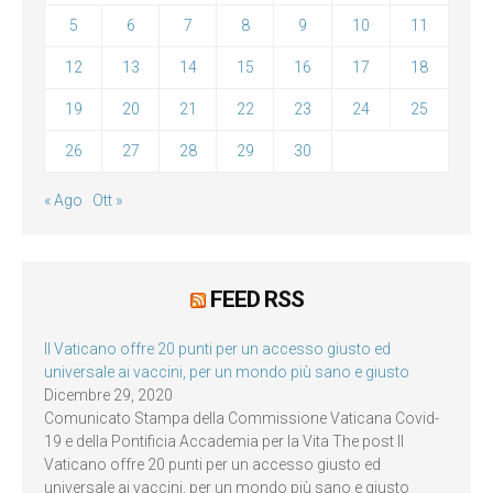
5
6
7
8
9
10
11
12
13
14
15
16
17
18
19
20
21
22
23
24
25
26
27
28
29
30
« Ago
Ott »
FEED RSS
Il Vaticano offre 20 punti per un accesso giusto ed
universale ai vaccini, per un mondo più sano e giusto
Dicembre 29, 2020
Comunicato Stampa della Commissione Vaticana Covid-
19 e della Pontificia Accademia per la Vita The post Il
Vaticano offre 20 punti per un accesso giusto ed
universale ai vaccini, per un mondo più sano e giusto