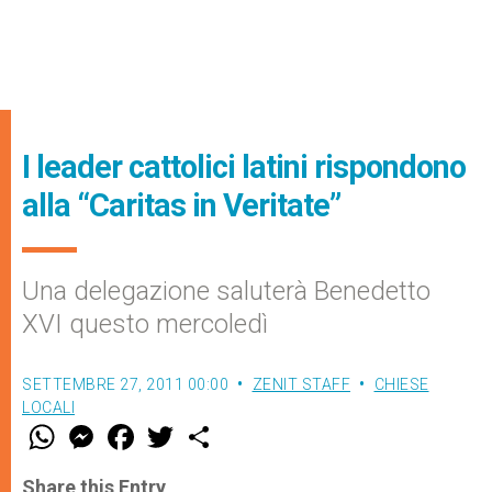
I leader cattolici latini rispondono
alla “Caritas in Veritate”
Una delegazione saluterà Benedetto
XVI questo mercoledì
SETTEMBRE 27, 2011 00:00
ZENIT STAFF
CHIESE
LOCALI
W
M
F
T
S
h
e
a
w
h
a
s
c
i
a
t
s
e
t
r
Share this Entry