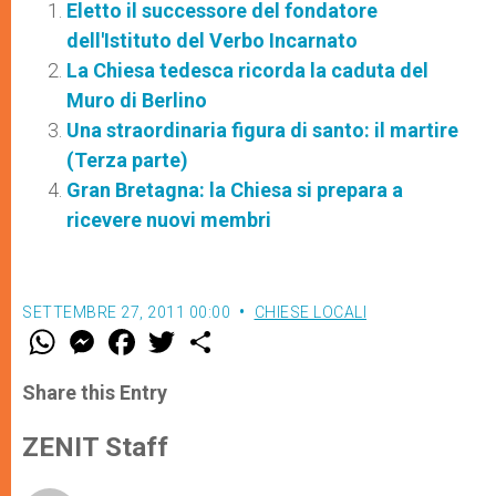
Eletto il successore del fondatore
dell'Istituto del Verbo Incarnato
La Chiesa tedesca ricorda la caduta del
Muro di Berlino
Una straordinaria figura di santo: il martire
(Terza parte)
Gran Bretagna: la Chiesa si prepara a
ricevere nuovi membri
SETTEMBRE 27, 2011 00:00
CHIESE LOCALI
W
M
F
T
S
h
e
a
w
h
a
s
c
i
a
t
s
e
t
r
Share this Entry
s
e
b
t
e
A
n
o
e
p
g
o
r
ZENIT Staff
p
e
k
r