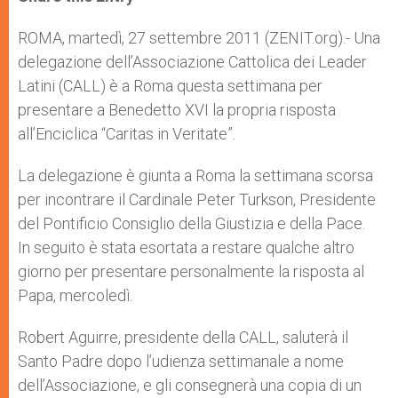
s
e
b
t
e
A
n
o
e
p
g
o
r
ROMA, martedì, 27 settembre 2011 (ZENIT.org).- Una
p
e
k
delegazione dell’Associazione Cattolica dei Leader
r
Latini (CALL) è a Roma questa settimana per
presentare a Benedetto XVI la propria risposta
all’Enciclica “Caritas in Veritate”.
La delegazione è giunta a Roma la settimana scorsa
per incontrare il Cardinale Peter Turkson, Presidente
del Pontificio Consiglio della Giustizia e della Pace.
In seguito è stata esortata a restare qualche altro
giorno per presentare personalmente la risposta al
Papa, mercoledì.
Robert Aguirre, presidente della CALL, saluterà il
Santo Padre dopo l’udienza settimanale a nome
dell’Associazione, e gli consegnerà una copia di un