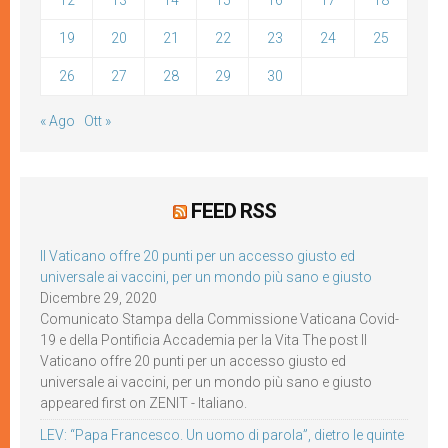
12
13
14
15
16
17
18
19
20
21
22
23
24
25
26
27
28
29
30
« Ago
Ott »
FEED RSS
Il Vaticano offre 20 punti per un accesso giusto ed
universale ai vaccini, per un mondo più sano e giusto
Dicembre 29, 2020
Comunicato Stampa della Commissione Vaticana Covid-
19 e della Pontificia Accademia per la Vita The post Il
Vaticano offre 20 punti per un accesso giusto ed
universale ai vaccini, per un mondo più sano e giusto
appeared first on ZENIT - Italiano.
LEV: “Papa Francesco. Un uomo di parola”, dietro le quinte