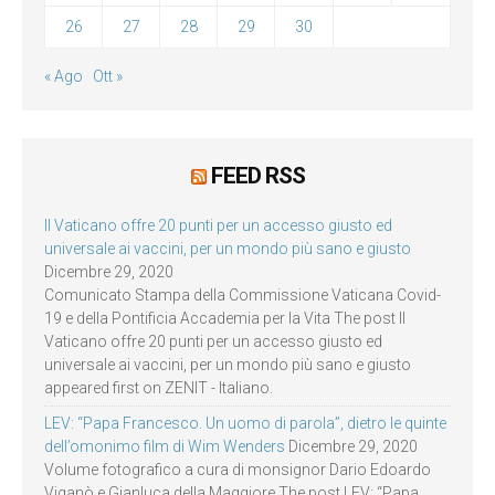
26
27
28
29
30
« Ago
Ott »
FEED RSS
Il Vaticano offre 20 punti per un accesso giusto ed
universale ai vaccini, per un mondo più sano e giusto
Dicembre 29, 2020
Comunicato Stampa della Commissione Vaticana Covid-
19 e della Pontificia Accademia per la Vita The post Il
Vaticano offre 20 punti per un accesso giusto ed
universale ai vaccini, per un mondo più sano e giusto
appeared first on ZENIT - Italiano.
LEV: “Papa Francesco. Un uomo di parola”, dietro le quinte
dell’omonimo film di Wim Wenders
Dicembre 29, 2020
Volume fotografico a cura di monsignor Dario Edoardo
Viganò e Gianluca della Maggiore The post LEV: “Papa