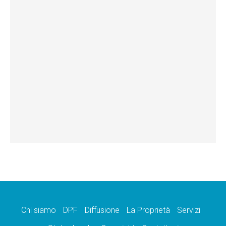
Chi siamo
DPF
Diffusione
La Proprietà
Servizi