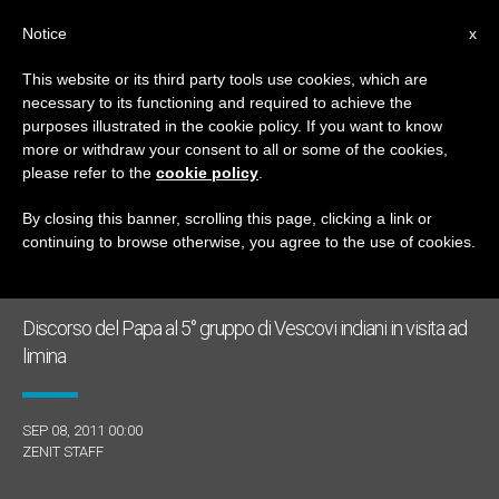
IT
Notice
x
This website or its third party tools use cookies, which are
necessary to its functioning and required to achieve the
GIORNO
purposes illustrated in the cookie policy. If you want to know
Settembre 8th, 2011
more or withdraw your consent to all or some of the cookies,
please refer to the
cookie policy
.
By closing this banner, scrolling this page, clicking a link or
continuing to browse otherwise, you agree to the use of cookies.
ULTIME NOTIZIE
Discorso del Papa al 5° gruppo di Vescovi indiani in visita ad
limina
SEP 08, 2011 00:00
ZENIT STAFF