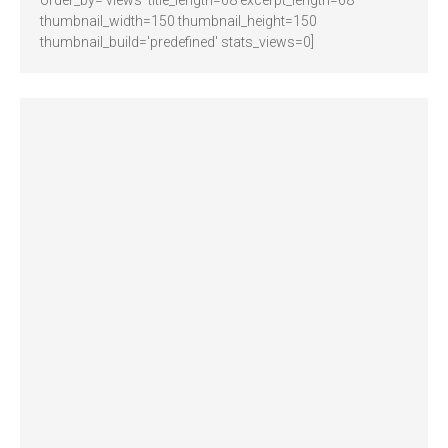
order_by='views' title_length=68 excerpt_length=68
thumbnail_width=150 thumbnail_height=150
thumbnail_build='predefined' stats_views=0]