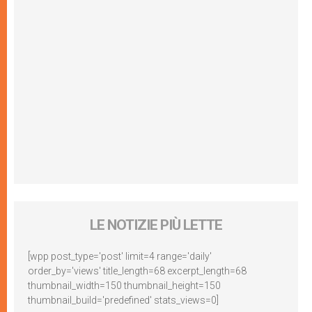
LE NOTIZIE PIÙ LETTE
[wpp post_type='post' limit=4 range='daily'
order_by='views' title_length=68 excerpt_length=68
thumbnail_width=150 thumbnail_height=150
thumbnail_build='predefined' stats_views=0]