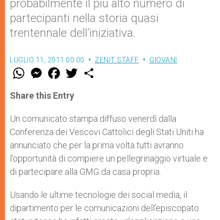
probabilmente il più alto numero di
partecipanti nella storia quasi
trentennale dell’iniziativa.
LUGLIO 11, 2011 00:00
ZENIT STAFF
GIOVANI
W
M
F
T
S
h
e
a
w
h
a
s
c
i
a
t
s
e
t
r
Share this Entry
s
e
b
t
e
A
n
o
e
p
g
o
r
Un comunicato stampa diffuso venerdì dalla
p
e
k
Conferenza dei Vescovi Cattolici degli Stati Uniti ha
r
annunciato che per la prima volta tutti avranno
l’opportunità di compiere un pellegrinaggio virtuale e
di partecipare alla GMG da casa propria.
Usando le ultime tecnologie dei social media, il
dipartimento per le comunicazioni dell’episcopato