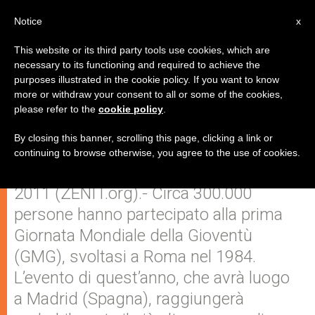
IT
Notice
x
This website or its third party tools use cookies, which are
necessary to its functioning and required to achieve the
purposes illustrated in the cookie policy. If you want to know
I Vescovi USA lanciano un
more or withdraw your consent to all or some of the cookies,
please refer to the
cookie policy
.
pellegrinaggio virtuale alla GMG
By closing this banner, scrolling this page, clicking a link or
continuing to browse otherwise, you agree to the use of cookies.
WASHINGTON, D.C., lunedì, 11 luglio
2011 (ZENIT.org).- Circa 300.000
persone hanno partecipato alla prima
Giornata Mondiale della Gioventù
(GMG), svoltasi a Roma nel 1984.
L’evento di quest’anno, che avrà luogo
a Madrid (Spagna), raggiungerà