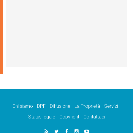
Chi siamo
DPF
Diffusione
La Proprietà
Servizi
Status legale
Copyright
Contattaci