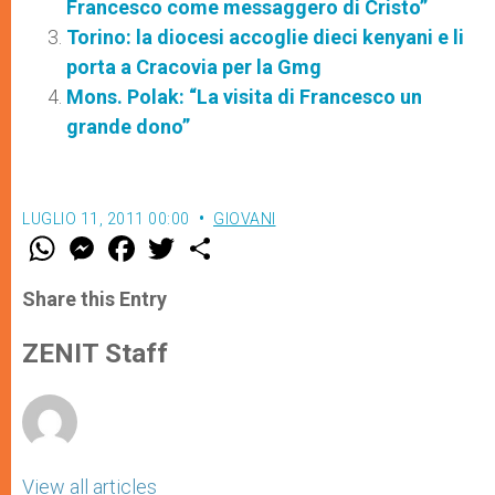
Francesco come messaggero di Cristo”
Torino: la diocesi accoglie dieci kenyani e li
porta a Cracovia per la Gmg
Mons. Polak: “La visita di Francesco un
grande dono”
LUGLIO 11, 2011 00:00
GIOVANI
W
M
F
T
S
h
e
a
w
h
a
s
c
i
a
t
s
e
t
r
Share this Entry
s
e
b
t
e
A
n
o
e
p
g
o
r
ZENIT Staff
p
e
k
r
View all articles