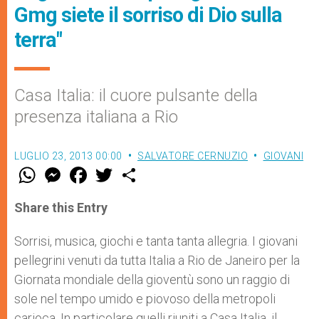
Gmg siete il sorriso di Dio sulla
terra"
Casa Italia: il cuore pulsante della
presenza italiana a Rio
LUGLIO 23, 2013 00:00
SALVATORE CERNUZIO
GIOVANI
W
M
F
T
S
h
e
a
w
h
a
s
c
i
a
t
s
e
t
r
Share this Entry
s
e
b
t
e
A
n
o
e
p
g
o
r
Sorrisi, musica, giochi e tanta tanta allegria. I giovani
p
e
k
pellegrini venuti da tutta Italia a Rio de Janeiro per la
r
Giornata mondiale della gioventù sono un raggio di
sole nel tempo umido e piovoso della metropoli
carioca. In particolare quelli riuniti a Casa Italia, il