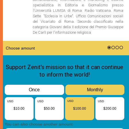
specialistica in Editoria e Giornalismo presso
l'Università LUMSA di Roma. Radio Vaticana. Roma
Sette. "Ecclesia in Urbe". Ufficio Comunicazioni sociali
del Vicariato di Roma. Secondo classificato nella
categoria Giovani della II edizione del Premio Giuseppe
De Carli per l'informazione religiosa