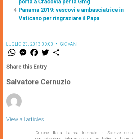
porta a Cracovia per la Gmg
Panama 2019: vescovi e ambasciatrice in
Vaticano per ringraziare il Papa
LUGLIO 23, 2013 00:00
GIOVANI
W
M
F
T
S
h
e
a
w
h
a
s
c
i
a
t
s
e
t
r
Share this Entry
s
e
b
t
e
A
n
o
e
p
g
o
r
Salvatore Cernuzio
p
e
k
r
View all articles
Crotone, Italia Laurea triennale in Scienze della
comunicazione, informazione e marketing e Laurea