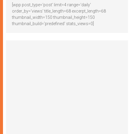
[wpp post_type='post' limit=4 range='daily'
order_by='views' title_length=68 excerpt_length=68
thumbnail_width=150 thumbnail_height=150
thumbnail_build='predefined' stats_views=0]