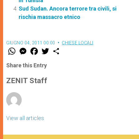
in Tunisia
Sud Sudan. Ancora terrore tra civili, si
rischia massacro etnico
GIUGNO 04, 2011 00:00
CHIESE LOCALI
W
M
F
T
S
h
e
a
w
h
a
s
c
i
a
t
s
e
t
r
Share this Entry
s
e
b
t
e
A
n
o
e
p
g
o
r
ZENIT Staff
p
e
k
r
View all articles