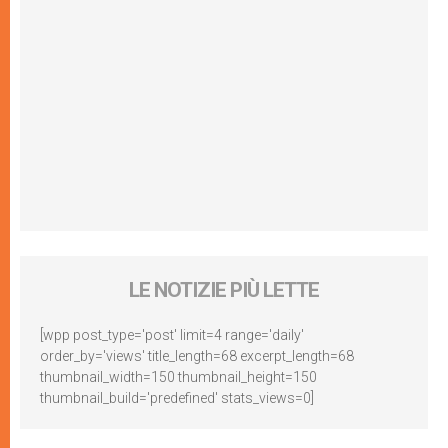
LE NOTIZIE PIÙ LETTE
[wpp post_type='post' limit=4 range='daily'
order_by='views' title_length=68 excerpt_length=68
thumbnail_width=150 thumbnail_height=150
thumbnail_build='predefined' stats_views=0]