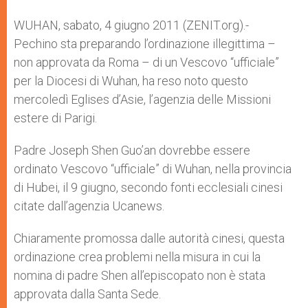
A
n
o
e
p
g
o
r
WUHAN, sabato, 4 giugno 2011 (ZENIT.org).-
p
e
k
Pechino sta preparando l’ordinazione illegittima –
r
non approvata da Roma – di un Vescovo “ufficiale”
per la Diocesi di Wuhan, ha reso noto questo
mercoledì Eglises d’Asie, l’agenzia delle Missioni
estere di Parigi.
Padre Joseph Shen Guo’an dovrebbe essere
ordinato Vescovo “ufficiale” di Wuhan, nella provincia
di Hubei, il 9 giugno, secondo fonti ecclesiali cinesi
citate dall’agenzia Ucanews.
Chiaramente promossa dalle autorità cinesi, questa
ordinazione crea problemi nella misura in cui la
nomina di padre Shen all’episcopato non è stata
approvata dalla Santa Sede.