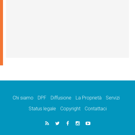
Chi siamo
DPF
Diffusione
La Proprietà
Servizi
Status legale
Copyright
Contattaci