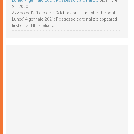
Lunedì 4 gennaio 2021: Possesso cardinalizio
Dicembre
29, 2020
Avviso dell’Ufficio delle Celebrazioni Liturgiche The post
Lunedì 4 gennaio 2021: Possesso cardinalizio appeared
first on ZENIT - Italiano.