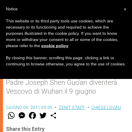
IT
Notice
x
This website or its third party tools use cookies, which are
necessary to its functioning and required to achieve the
purposes illustrated in the cookie policy. If you want to know
Cina: Pechino prepara un'altra
more or withdraw your consent to all or some of the cookies,
please refer to the
cookie policy
.
ordinazione episcopale
illegittima
By closing this banner, scrolling this page, clicking a link or
continuing to browse otherwise, you agree to the use of cookies.
Padre Joseph Shen Guo’an diventerà
Vescovo di Wuhan il 9 giugno
GIUGNO 04, 2011 00:00
ZENIT STAFF
CHIESE LOCALI
W
M
F
T
S
h
e
a
w
h
a
s
c
i
a
t
s
e
t
r
Share this Entry
s
e
b
t
e