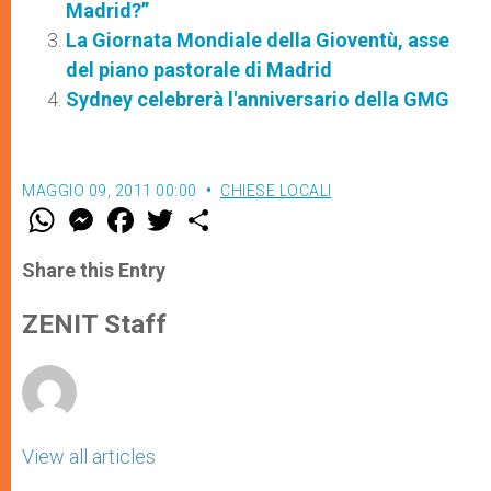
Madrid?”
La Giornata Mondiale della Gioventù, asse
del piano pastorale di Madrid
Sydney celebrerà l'anniversario della GMG
MAGGIO 09, 2011 00:00
CHIESE LOCALI
W
M
F
T
S
h
e
a
w
h
a
s
c
i
a
t
s
e
t
r
Share this Entry
s
e
b
t
e
A
n
o
e
p
g
o
r
ZENIT Staff
p
e
k
r
View all articles