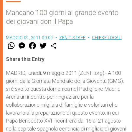
Mancano 100 giorni al grande evento
dei giovani con il Papa
MAGGIO 09, 2011 00:00
ZENIT STAFF
CHIESE LOCALI
W
M
F
T
S
h
e
a
w
h
a
s
c
i
a
t
s
e
t
r
Share this Entry
s
e
b
t
e
A
n
o
e
p
g
o
r
MADRID, lunedì, 9 maggio 2011 (ZENIT.org).- A 100
p
e
k
giorni dalla Giornata Mondiale della Gioventù (GMG),
r
si è svolto questa domenica nel Padiglione Madrid
Arena un incontro per ringraziare per la
collaborazione migliaia di famiglie e volontari che
lavorano alla preparazione di questo evento, in cui
Papa Benedetto XVI incontrerà dal 16 al 21 agosto
nella capitale spagnola centinaia di migliaia di giovani