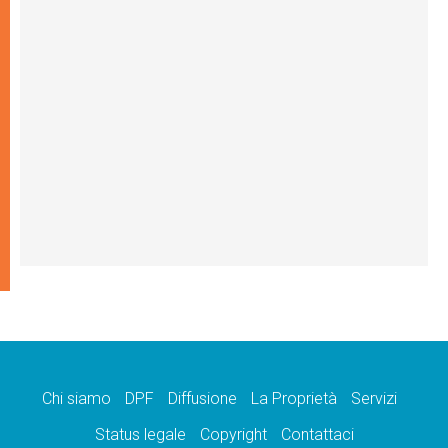
Chi siamo
DPF
Diffusione
La Proprietà
Servizi
Status legale
Copyright
Contattaci