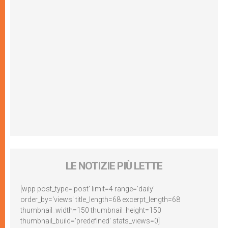
LE NOTIZIE PIÙ LETTE
[wpp post_type='post' limit=4 range='daily'
order_by='views' title_length=68 excerpt_length=68
thumbnail_width=150 thumbnail_height=150
thumbnail_build='predefined' stats_views=0]