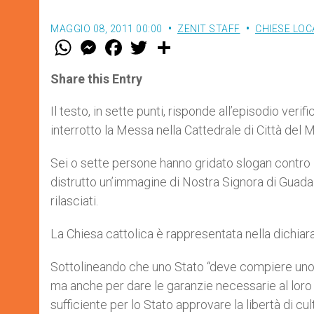
MAGGIO 08, 2011 00:00
ZENIT STAFF
CHIESE LOC
W
M
F
T
S
h
e
a
w
h
a
s
c
i
a
t
s
e
t
r
Share this Entry
s
e
b
t
e
A
n
o
e
p
g
o
r
Il testo, in sette punti, risponde all’episodio ver
p
e
k
interrotto la Messa nella Cattedrale di Città del 
r
Sei o sette persone hanno gridato slogan contro l
distrutto un’immagine di Nostra Signora di Guadalu
rilasciati.
La Chiesa cattolica è rappresentata nella dichia
Sottolineando che uno Stato “deve compiere uno sf
ma anche per dare le garanzie necessarie al loro s
sufficiente per lo Stato approvare la libertà di cult