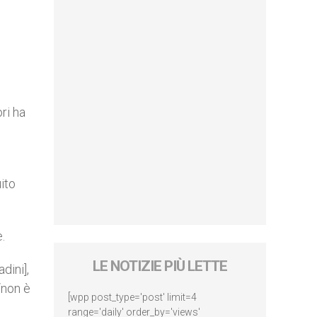
ri ha
ito
.
LE NOTIZIE PIÙ LETTE
dini],
“non è
[wpp post_type='post' limit=4
range='daily' order_by='views'