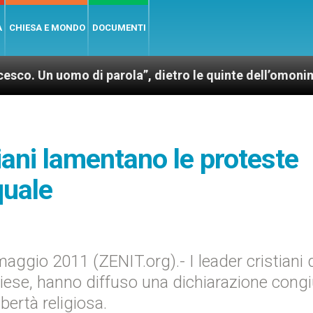
A
CHIESA E MONDO
DOCUMENTI
omo di parola”, dietro le quinte dell’omonimo film di
tiani lamentano le proteste
quale
gio 2011 (ZENIT.org).- I leader cristiani 
iese, hanno diffuso una dichiarazione cong
bertà religiosa.