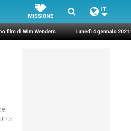
IT
MISSIONE
 Wim Wenders
Lunedì 4 gennaio 2021: Possesso 
del
iunta