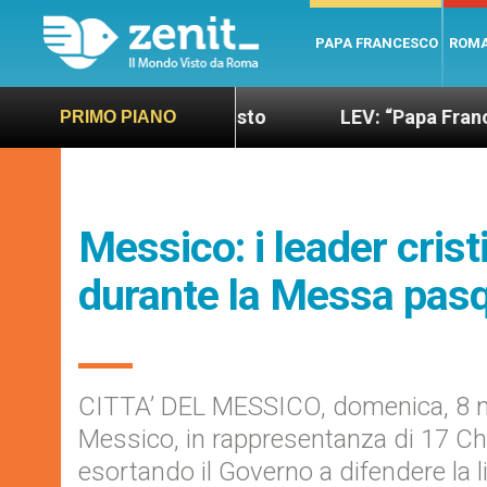
PAPA FRANCESCO
ROM
do più sano e giusto
LEV: “Papa Francesco. Un u
PRIMO PIANO
Messico: i leader cris
durante la Messa pas
CITTA’ DEL MESSICO, domenica, 8 mag
Messico, in rappresentanza di 17 Ch
esortando il Governo a difendere la li