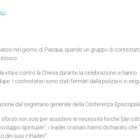
ALI
ificatosi nel giorno di Pasqua, quando un gruppo di contestato
Messico.
a vita e contro la Chiesa durante la celebrazione, e hanno
pe. I contestatori sono stati fermati dalla polizia e in segu
razione dal segretario generale della Conferenza Episcopale
orzo non solo per assistere le necessità fisiche [dei citta
viluppo spirituale”, i leader cristiani hanno dichiarato che 
o dei suoi cittadini”.