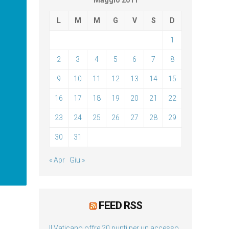
Maggio 2011
L
M
M
G
V
S
D
1
2
3
4
5
6
7
8
9
10
11
12
13
14
15
16
17
18
19
20
21
22
23
24
25
26
27
28
29
30
31
« Apr
Giu »
FEED RSS
Il Vaticano offre 20 punti per un accesso