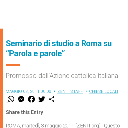
Seminario di studio a Roma su
“Parola e parole”
Promosso dall’Azione cattolica italiana
MAGGIO 03, 2011 00:00
ZENIT STAFF
CHIESE LOCALI
W
M
F
T
S
h
e
a
w
h
a
s
c
i
a
t
s
e
t
r
Share this Entry
s
e
b
t
e
A
n
o
e
p
g
o
r
ROMA, martedì, 3 maggio 2011 (ZENIT.org).- Questo