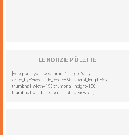
LE NOTIZIE PIÙ LETTE
[wpp post_type='post' limit=4 range='daily'
order_by='views' title_length=68 excerpt_length=68
thumbnail_width=150 thumbnail_height=150
thumbnail_build='predefined' stats_views=0]