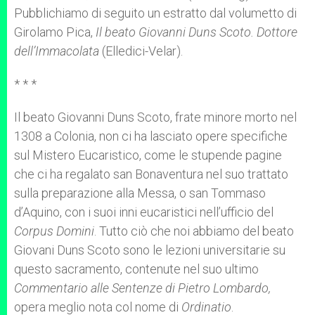
p
e
k
Pubblichiamo di seguito un estratto dal volumetto di
r
Girolamo Pica,
Il beato Giovanni Duns Scoto. Dottore
dell’Immacolata
(Elledici-Velar).
* * *
Il beato Giovanni Duns Scoto, frate minore morto nel
1308 a Colonia, non ci ha lasciato opere specifiche
sul Mistero Eucaristico, come le stupende pagine
che ci ha regalato san Bonaventura nel suo trattato
sulla preparazione alla Messa, o san Tommaso
d’Aquino, con i suoi inni eucaristici nell’ufficio del
Corpus Domini
. Tutto ciò che noi abbiamo del beato
Giovani Duns Scoto sono le lezioni universitarie su
questo sacramento, contenute nel suo ultimo
Commentario alle Sentenze di Pietro Lombardo,
opera meglio nota col nome di
Ordinatio
.