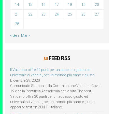
14
15
16
17
18
19
20
21
22
23
24
25
26
27
28
« Gen
Mar »
FEED RSS
Il Vaticano offre 20 punti per un accesso giusto ed
universale ai vaccini, per un mondo più sano e giusto
Dicembre 29, 2020
Comunicato Stampa della Commissione Vaticana Covid-
19 e della Pontificia Accademia per la Vita The post Il
Vaticano offre 20 punti per un accesso giusto ed
universale ai vaccini, per un mondo più sano e giusto
appeared first on ZENIT - Italiano.