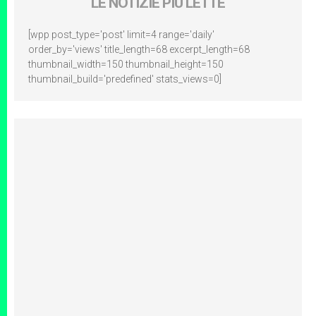
LE NOTIZIE PIÙ LETTE
[wpp post_type='post' limit=4 range='daily'
order_by='views' title_length=68 excerpt_length=68
thumbnail_width=150 thumbnail_height=150
thumbnail_build='predefined' stats_views=0]