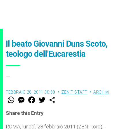
Il beato Giovanni Duns Scoto,
teologo dell’Eucarestia
–
FEBBRAIO 28, 2011 00:00
ZENIT STAFF
ARCHIVI
W
M
F
T
S
h
e
a
w
h
a
s
c
i
a
t
s
e
t
r
Share this Entry
s
e
b
t
e
A
n
o
e
p
g
o
r
ROMA, lunedì, 28 febbraio 2011 (ZENIT.org).-