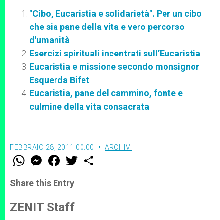
"Cibo, Eucaristia e solidarietà". Per un cibo
che sia pane della vita e vero percorso
d'umanità
Esercizi spirituali incentrati sull’Eucaristia
Eucaristia e missione secondo monsignor
Esquerda Bifet
Eucaristia, pane del cammino, fonte e
culmine della vita consacrata
FEBBRAIO 28, 2011 00:00
ARCHIVI
W
M
F
T
S
h
e
a
w
h
a
s
c
i
a
t
s
e
t
r
Share this Entry
s
e
b
t
e
A
n
o
e
p
g
o
r
ZENIT Staff
p
e
k
r