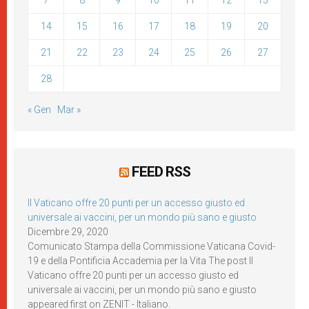
7
8
9
10
11
12
13
14
15
16
17
18
19
20
21
22
23
24
25
26
27
28
« Gen
Mar »
FEED RSS
Il Vaticano offre 20 punti per un accesso giusto ed
universale ai vaccini, per un mondo più sano e giusto
Dicembre 29, 2020
Comunicato Stampa della Commissione Vaticana Covid-
19 e della Pontificia Accademia per la Vita The post Il
Vaticano offre 20 punti per un accesso giusto ed
universale ai vaccini, per un mondo più sano e giusto
appeared first on ZENIT - Italiano.