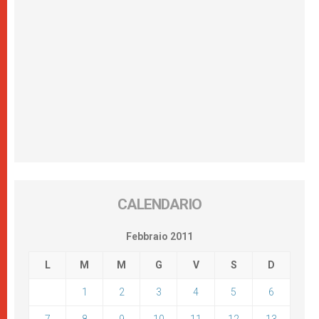
CALENDARIO
Febbraio 2011
L
M
M
G
V
S
D
1
2
3
4
5
6