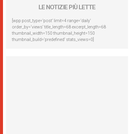
LE NOTIZIE PIÙ LETTE
[wpp post_type='post' limit=4 range='daily'
order_by='views' title_length=68 excerpt_length=68
thumbnail_width=150 thumbnail_height=150
thumbnail_build='predefined' stats_views=0]