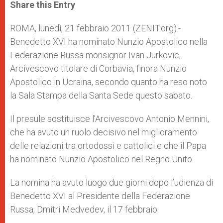
t
s
e
t
r
Share this Entry
s
e
b
t
e
A
n
o
e
p
g
o
r
ROMA, lunedì, 21 febbraio 2011 (ZENIT.org).-
p
e
k
Benedetto XVI ha nominato Nunzio Apostolico nella
r
Federazione Russa monsignor Ivan Jurkovic,
Arcivescovo titolare di Corbavia, finora Nunzio
Apostolico in Ucraina, secondo quanto ha reso noto
la Sala Stampa della Santa Sede questo sabato.
Il presule sostituisce l’Arcivescovo Antonio Mennini,
che ha avuto un ruolo decisivo nel miglioramento
delle relazioni tra ortodossi e cattolici e che il Papa
ha nominato Nunzio Apostolico nel Regno Unito.
La nomina ha avuto luogo due giorni dopo l’udienza di
Benedetto XVI al Presidente della Federazione
Russa, Dmitri Medvedev, il 17 febbraio.