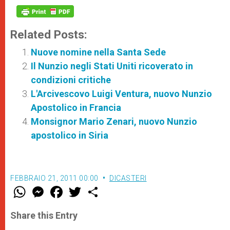
Related Posts:
Nuove nomine nella Santa Sede
Il Nunzio negli Stati Uniti ricoverato in
condizioni critiche
L'Arcivescovo Luigi Ventura, nuovo Nunzio
Apostolico in Francia
Monsignor Mario Zenari, nuovo Nunzio
apostolico in Siria
FEBBRAIO 21, 2011 00:00
DICASTERI
W
M
F
T
S
h
e
a
w
h
a
s
c
i
a
t
s
e
t
r
Share this Entry
s
e
b
t
e
A
n
o
e