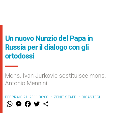
Un nuovo Nunzio del Papa in
Russia per il dialogo con gli
ortodossi
Mons. Ivan Jurkovic sostituisce mons.
Antonio Mennini
FEBBRAIO 21, 2011 00:00
ZENIT STAFF
DICASTERI
W
M
F
T
S
h
e
a
w
h
a
s
c
i
a