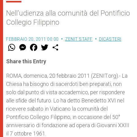
Nell’udienza alla comunità del Pontificio
Collegio Filippino
FEBBRAIO 20, 2011 00:00
ZENIT STAFF
DICASTERI
W
M
F
T
S
h
e
a
w
h
a
s
c
i
a
t
s
e
t
r
Share this Entry
s
e
b
t
e
A
n
o
e
p
g
o
r
ROMA, domenica, 20 febbraio 2011 (ZENIT.org).- La
p
e
k
Chiesa ha bisogno di sacerdoti ben preparati, non
r
solo dal punto di vista accademico, per rispondere
alle sfide del futuro. Lo ha detto Benedetto XVI nel
ricevere sabato in Vaticano la comunità del
Pontificio Collegio Filippino, in occasione del 50°
anniversario di fondazione ad opera di Giovanni XXIII
il 7 ottobre 1961.