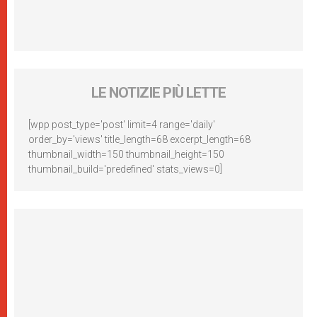
LE NOTIZIE PIÙ LETTE
[wpp post_type='post' limit=4 range='daily'
order_by='views' title_length=68 excerpt_length=68
thumbnail_width=150 thumbnail_height=150
thumbnail_build='predefined' stats_views=0]