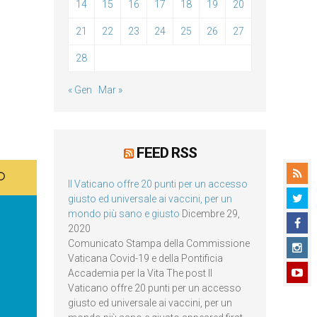
14
15
16
17
18
19
20
21
22
23
24
25
26
27
28
« Gen
Mar »
FEED RSS
Il Vaticano offre 20 punti per un accesso
giusto ed universale ai vaccini, per un
mondo più sano e giusto
Dicembre 29,
2020
Comunicato Stampa della Commissione
Vaticana Covid-19 e della Pontificia
Accademia per la Vita The post Il
Vaticano offre 20 punti per un accesso
giusto ed universale ai vaccini, per un