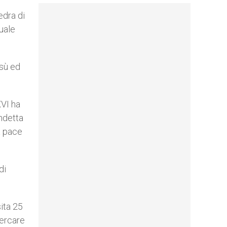
edra di
tuale
esù ed
XVI ha
endetta
a pace
di
sita 25
cercare