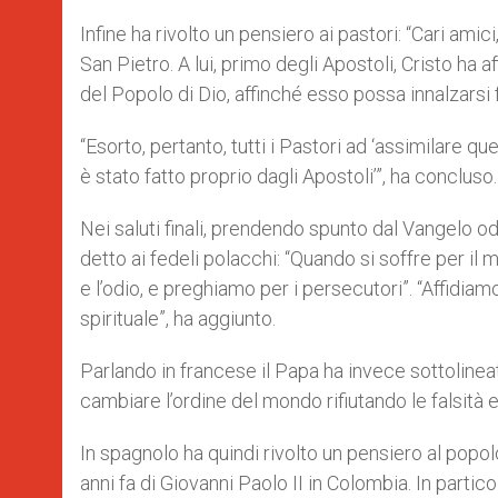
Infine ha rivolto un pensiero ai pastori: “Cari am
San Pietro. A lui, primo degli Apostoli, Cristo ha 
del Popolo di Dio, affinché esso possa innalzarsi fi
“Esorto, pertanto, tutti i Pastori ad ‘assimilare q
è stato fatto proprio dagli Apostoli’”, ha concluso.
Nei saluti finali, prendendo spunto dal Vangelo od
detto ai fedeli polacchi: “Quando si soffre per il ma
e l’odio, e preghiamo per i persecutori”. “Affidiam
spirituale”, ha aggiunto.
Parlando in francese il Papa ha invece sottolinea
cambiare l’ordine del mondo rifiutando le falsità e
In spagnolo ha quindi rivolto un pensiero al popol
anni fa di Giovanni Paolo II in Colombia. In parti