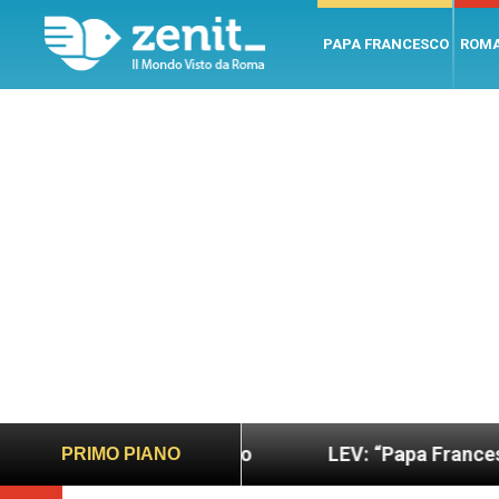
PAPA FRANCESCO
ROM
iù sano e giusto
LEV: “Papa Francesco. Un uomo
PRIMO PIANO