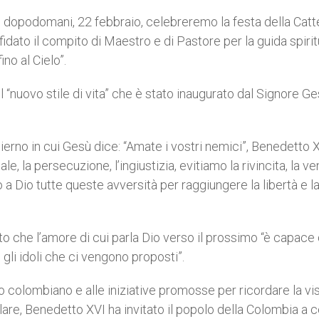
ici, dopodomani, 22 febbraio, celebreremo la festa della Catt
affidato il compito di Maestro e di Pastore per la guida spiri
no al Cielo”.
uel “nuovo stile di vita” che è stato inaugurato dal Signore G
ierno in cui Gesù dice: “Amate i vostri nemici”, Benedetto 
le, la persecuzione, l’ingiustizia, evitiamo la rivincita, la v
o a Dio tutte queste avversità per raggiungere la libertà e l
to che l’amore di cui parla Dio verso il prossimo “è capace 
 gli idoli che ci vengono proposti”.
o colombiano e alle iniziative promosse per ricordare la vi
colare, Benedetto XVI ha invitato il popolo della Colombia a 