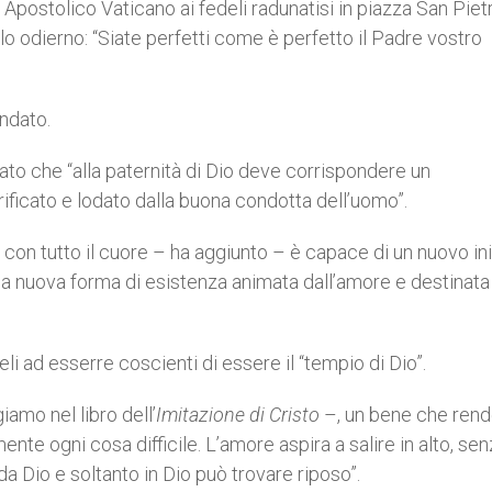
Apostolico Vaticano ai fedeli radunatisi in piazza San Pietro
o odierno: “Siate perfetti come è perfetto il Padre vostro
ndato.
ato che “alla paternità di Dio deve corrispondere un
rificato e lodato dalla buona condotta dell’uomo”.
a con tutto il cuore – ha aggiunto – è capace di un nuovo ini
una nuova forma di esistenza animata dall’amore e destinata
li ad esserre coscienti di essere il “tempio di Dio”.
amo nel libro dell’
Imitazione di Cristo
–, un bene che ren
te ogni cosa difficile. L’amore aspira a salire in alto, se
a Dio e soltanto in Dio può trovare riposo”.