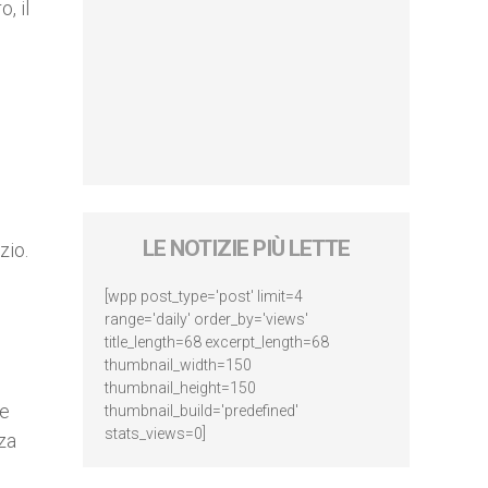
, il
LE NOTIZIE PIÙ LETTE
zio.
[wpp post_type='post' limit=4
range='daily' order_by='views'
title_length=68 excerpt_length=68
thumbnail_width=150
thumbnail_height=150
de
thumbnail_build='predefined'
stats_views=0]
nza