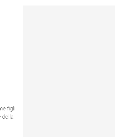
e figli
 della