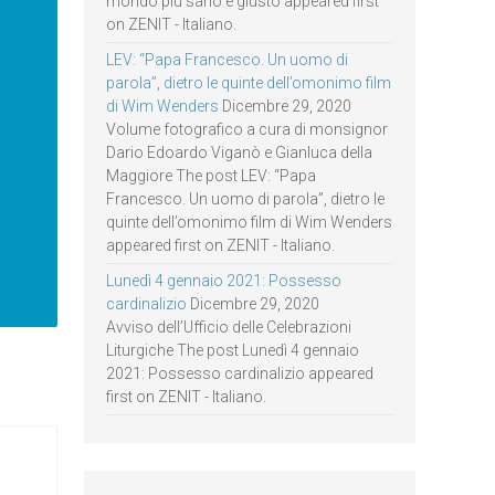
mondo più sano e giusto appeared first
on ZENIT - Italiano.
LEV: “Papa Francesco. Un uomo di
parola”, dietro le quinte dell’omonimo film
di Wim Wenders
Dicembre 29, 2020
Volume fotografico a cura di monsignor
Dario Edoardo Viganò e Gianluca della
Maggiore The post LEV: “Papa
Francesco. Un uomo di parola”, dietro le
quinte dell’omonimo film di Wim Wenders
appeared first on ZENIT - Italiano.
Lunedì 4 gennaio 2021: Possesso
cardinalizio
Dicembre 29, 2020
Avviso dell’Ufficio delle Celebrazioni
Liturgiche The post Lunedì 4 gennaio
2021: Possesso cardinalizio appeared
first on ZENIT - Italiano.