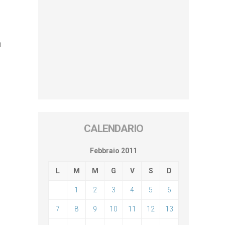
n
CALENDARIO
Febbraio 2011
L
M
M
G
V
S
D
1
2
3
4
5
6
7
8
9
10
11
12
13