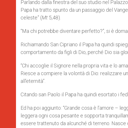
Parlando dalla finestra del suo studio nel Palazzo 
Papa ha tratto spunto da un passaggio del Vangel
celeste” (
Mt
5,48).
“Ma chi potrebbe diventare perfetto?”, si è doma
Richiamando San Cipriano il Papa ha quindi spieg
comportamento da figli di Dio, perché Dio sia glo
“Chi accoglie il Signore nella propria vita e lo am
Riesce a compiere la volontà di Dio: realizzare 
all’eternità”.
Citando san Paolo il Papa ha quindi esortato i fede
Ed ha poi aggiunto: “Grande cosa è l’amore – leggi
leggera ogni cosa pesante e sopporta tranquillamen
essere trattenuto da alcunché di terreno. Nasce d