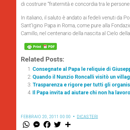
di costruire “fraternità e concordia tra le person
In italiano, il saluto è andato ai fedeli venuti da
Sant’Igino Papa in Roma, come pure alla Fondazione
Camillo, nel centenario della nascita al Cielo dell
Related Posts:
Consegnate al Papa le reliquie di Giusep
Quando il Nunzio Roncalli visitò un vill
Trasparenza e rigore per tutti gli organ
Il Papa invita ad aiutare chi non ha lavor
FEBBRAIO 20, 2011 00:00
DICASTERI
W
M
F
T
S
h
e
a
w
h