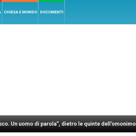
A
CHIESA E MONDO
DOCUMENTI
 di parola”, dietro le quinte dell’omonimo film di Wi