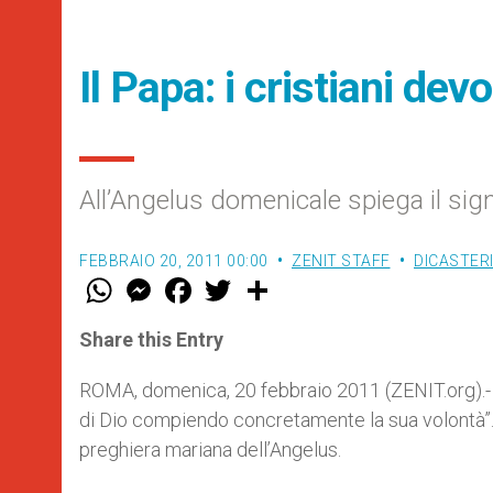
Il Papa: i cristiani dev
All’Angelus domenicale spiega il sign
FEBBRAIO 20, 2011 00:00
ZENIT STAFF
DICASTER
W
M
F
T
S
h
e
a
w
h
a
s
c
i
a
t
s
e
t
r
Share this Entry
s
e
b
t
e
A
n
o
e
p
g
o
r
ROMA, domenica, 20 febbraio 2011 (ZENIT.org).- L
p
e
k
di Dio compiendo concretamente la sua volontà”
r
preghiera mariana dell’Angelus.