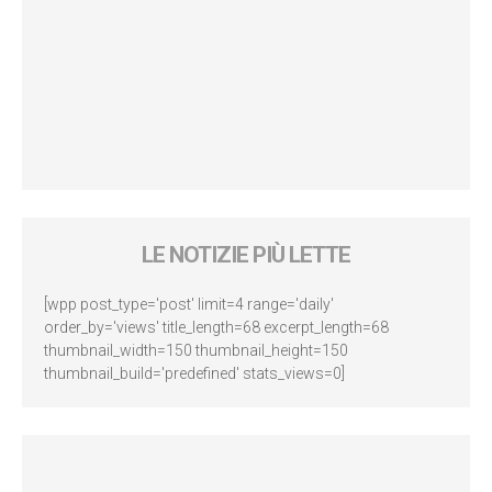
LE NOTIZIE PIÙ LETTE
[wpp post_type='post' limit=4 range='daily'
order_by='views' title_length=68 excerpt_length=68
thumbnail_width=150 thumbnail_height=150
thumbnail_build='predefined' stats_views=0]