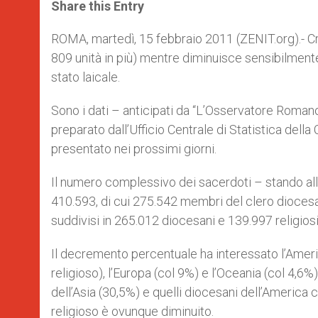
t
s
e
t
r
Share this Entry
s
e
b
t
e
A
n
o
e
p
g
o
r
ROMA, martedì, 15 febbraio 2011 (ZENIT.org).- Cr
p
e
k
809 unità in più) mentre diminuisce sensibilment
r
stato laicale.
Sono i dati – anticipati da “L’Osservatore Roma
preparato dall’Ufficio Centrale di Statistica della
presentato nei prossimi giorni.
Il numero complessivo dei sacerdoti – stando alle 
410.593, di cui 275.542 membri del clero dioces
suddivisi in 265.012 diocesani e 139.997 religiosi
Il decremento percentuale ha interessato l’Americ
religioso), l’Europa (col 9%) e l’Oceania (col 4,6%
dell’Asia (30,5%) e quelli diocesani dell’America c
religioso è ovunque diminuito.