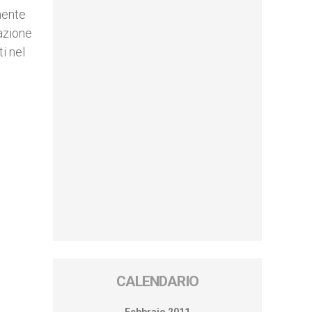
mente
azione
i nel
CALENDARIO