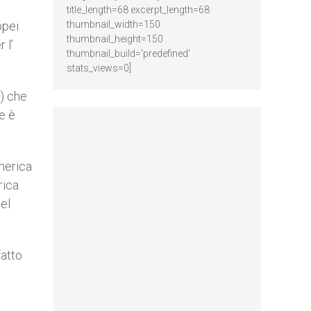
title_length=68 excerpt_length=68
opei
thumbnail_width=150
thumbnail_height=150
 l’
thumbnail_build='predefined'
stats_views=0]
5) che
e è
America
rica
nel
fatto