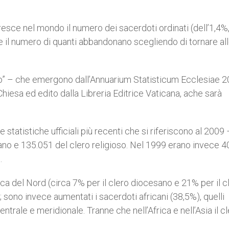
esce nel mondo il numero dei sacerdoti ordinati (dell’1,4%
e il numero di quanti abbandonano scegliendo di tornare al
no” – che emergono dall’Annuarium Statisticum Ecclesiae 2
 Chiesa ed edito dalla Libreria Editrice Vaticana, ache sarà
statistiche ufficiali più recenti che si riferiscono al 2009 
ano e 135.051 del clero religioso. Nel 1999 erano invece 
.
a del Nord (circa 7% per il clero diocesano e 21% per il c
); sono invece aumentati i sacerdoti africani (38,5%), quelli
entrale e meridionale. Tranne che nell’Africa e nell’Asia il c