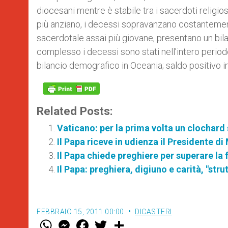
diocesani mentre è stabile tra i sacerdoti religi
più anziano, i decessi sopravanzano costantement
sacerdotale assai più giovane, presentano un bil
complesso i decessi sono stati nell’intero periodo 
bilancio demografico in Oceania; saldo positivo i
Related Posts:
Vaticano: per la prima volta un clochard
Il Papa riceve in udienza il Presidente di
Il Papa chiede preghiere per superare la 
Il Papa: preghiera, digiuno e carità, "stru
FEBBRAIO 15, 2011 00:00
DICASTERI
W
M
F
T
S