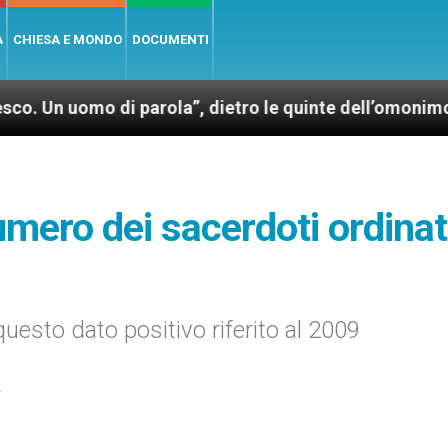
A
CHIESA E MONDO
DOCUMENTI
o di parola”, dietro le quinte dell’omonimo film di 
mero dei sacerdoti ordinat
uesto dato positivo riferito al 2009
I