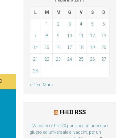
Febbraio 2011
L
M
M
G
V
S
D
1
2
3
4
5
6
7
8
9
10
11
12
13
14
15
16
17
18
19
20
21
22
23
24
25
26
27
28
« Gen
Mar »
FEED RSS
Il Vaticano offre 20 punti per un accesso
giusto ed universale ai vaccini, per un