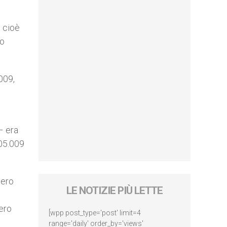
, cioè
lo
009,
– era
405.009
lero
LE NOTIZIE PIÙ LETTE
lero
[wpp post_type='post' limit=4
range='daily' order_by='views'