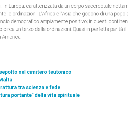
osi. In Europa, caratterizzata da un corpo sacerdotale netta
e le ordinazioni. L’Africa e l’Asia che godono di una popol
ancio demografico ampiamente positivo; in questi continent
circa un terzo delle ordinazioni. Quasi in perfetta parità il
n America.
 sepolto nel cimitero teutonico
 Malta
frattura tra scienza e fede
ttura portante" della vita spirituale