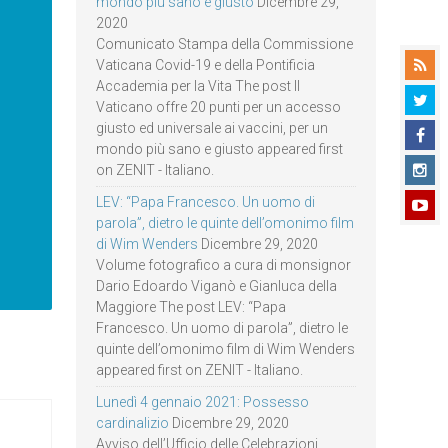
mondo più sano e giusto
Dicembre 29,
2020
Comunicato Stampa della Commissione
Vaticana Covid-19 e della Pontificia
Accademia per la Vita The post Il
Vaticano offre 20 punti per un accesso
giusto ed universale ai vaccini, per un
mondo più sano e giusto appeared first
on ZENIT - Italiano.
LEV: “Papa Francesco. Un uomo di
parola”, dietro le quinte dell’omonimo film
di Wim Wenders
Dicembre 29, 2020
Volume fotografico a cura di monsignor
Dario Edoardo Viganò e Gianluca della
Maggiore The post LEV: “Papa
Francesco. Un uomo di parola”, dietro le
quinte dell’omonimo film di Wim Wenders
appeared first on ZENIT - Italiano.
Lunedì 4 gennaio 2021: Possesso
cardinalizio
Dicembre 29, 2020
Avviso dell’Ufficio delle Celebrazioni